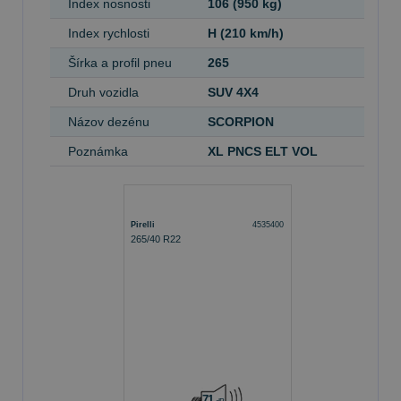
Index nosnosti
106 (950 kg)
Index rychlosti
H (210 km/h)
Šírka a profil pneu
265
Druh vozidla
SUV 4X4
Názov dezénu
SCORPION
Poznámka
XL PNCS ELT VOL
Pirelli
4535400
265/40 R22
A
A
71