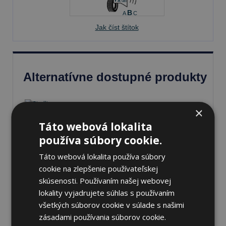
dB
B
A
C
Jak číst štítok
Alternatívne dostupné produkty
×
Táto webová lokalita
Pirelli P ZERO PZ5
265/40 R22
používa súbory cookie.
109 V Letné
Táto webová lokalita používa súbory
Na sklade 16
cookie na zlepšenie používateľskej
ks
skúsenosti. Používaním našej webovej
281,42 €
lokality vyjadrujete súhlas s používaním
všetkých súborov cookie v súlade s našimi
zásadami používania súborov cookie.