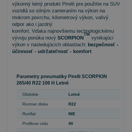
výkonný letný produkt Pirelli pre použitie na SUV
vozidlá so silným zameraním na výkon na
mokrom povrchu, kilometrový výkon, valivý
odpor ako i jazdný
komfort. Vďaka najnovšiemu technologickému
TM
vývoju ponúka nový
SCORPION
vynikajúci
výkon v nasledujúcich oblastiach:
bezpečnosť -
účinnosť - udržateľnosť - komfort
Parametry pneumatiky Pirelli SCORPION
265/40 R22 106 H Letné
Obdobie
Letné
Rozmer disku
R22
Runflat
NIE
Profilove cislo
40