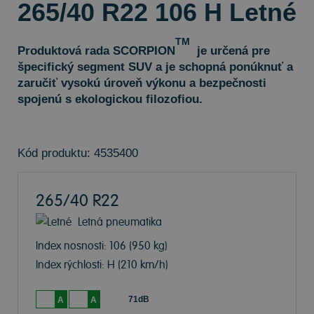
265/40 R22 106 H Letné
TM
Produktová rada
SCORPION
je určená pre
špecifický segment SUV a je schopná ponúknuť a
zaručiť vysokú úroveň výkonu a bezpečnosti
spojenú s ekologickou filozofiou.
Kód produktu: 4535400
265/40 R22
Letná pneumatika
Index nosnosti: 106
(950 kg)
Index rýchlosti: H
(210 km/h)
71dB
A
A