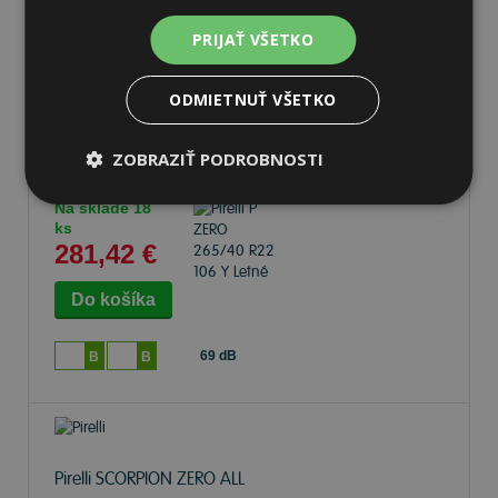
70 dB
A
A
PRIJAŤ VŠETKO
ODMIETNUŤ VŠETKO
Pirelli P ZERO
265/40 R22 106
Y Letné
ZOBRAZIŤ PODROBNOSTI
Na sklade 18
ks
281,42 €
69 dB
B
B
Pirelli SCORPION ZERO ALL