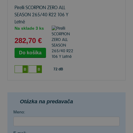
Pirelli SCORPION ZERO ALL
SEASON
265/40 R22 106 Y
Letné
Na sklade 3 ks
282,70 €
72 dB
B
B
Otázka na predavača
Meno: