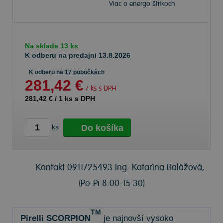
Viac o energo štítkoch
Na sklade 13 ks
K odberu na predajni 13.8.2026
K odberu na
17 pobočkách
281,42 €
/ ks s DPH
281,42 €
/
1
ks s DPH
Do košíka
ks
Kontakt
0911725493
Ing. Katarína Balážová,
(Po-Pi 8:00-15:30)
TM
Pirelli
SCORPION
je najnovší vysoko