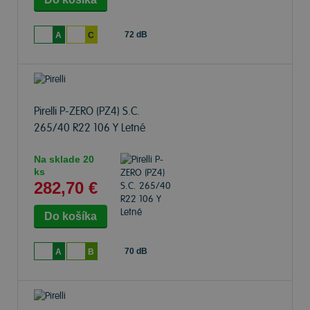
72 dB
A
C
Pirelli P-ZERO (PZ4) S.C.
265/40 R22 106 Y Letné
Na sklade 20
ks
282,70 €
70 dB
A
B