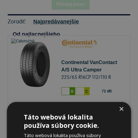
Hľadaj pneu
Zoradiť:
Najpredávanejšie
Od najlacnejšieho
Continental VanContact
A/S Ultra Camper
225/65 R16CP 112/110 R
Celoročné
72 dB
B
C
×
Na sklade 4 ks
-
K odberu na predajni 13.8.2026
K odberu na
17 pobočkách
Táto webová lokalita
190,96 €
používa súbory cookie.
Do košíka
ks
Táto webová lokalita používa súbory