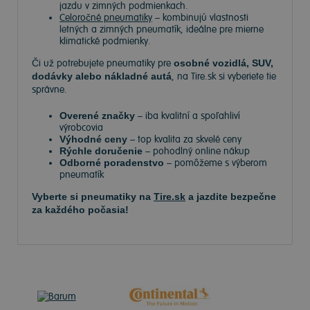
jazdu v zimných podmienkach.
Celoročné pneumatiky
– kombinujú vlastnosti
letných a zimných pneumatík, ideálne pre mierne
klimatické podmienky.
Či už potrebujete pneumatiky pre
osobné vozidlá, SUV,
dodávky alebo nákladné autá
, na Tire.sk si vyberiete tie
správne.
Overené značky
– iba kvalitní a spoľahliví
výrobcovia
Výhodné ceny
– top kvalita za skvelé ceny
Rýchle doručenie
– pohodlný online nákup
Odborné poradenstvo
– pomôžeme s výberom
pneumatík
Vyberte si pneumatiky na
Tire.sk
a jazdite bezpečne
za každého počasia!