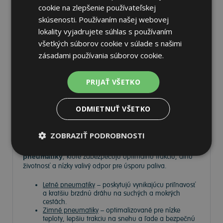
cookie na zlepšenie používateľskej
skúsenosti. Používaním našej webovej
lokality vyjadrujete súhlas s používaním
Pneumatiky
všetkých súborov cookie v súlade s našimi
zásadami používania súborov cookie.
Vyberte si kvalitné
pneumatiky
pre bezpečnú, komfortnú
a úspornú jazdu. Na
Tire.sk
nájdete široký výber
PRIJAŤ VŠETKO
pneumatík pre rôzne typy vozidiel a jazdných podmienok.
ODMIETNUŤ VŠETKO
Ponúkame
prémiové značky
, ako
Continental
,
Barum
,
Matador
,
Semperit
, ako aj ďalších výrobcov:
Goodyear
,
Michelin
,
Pirelli
,
Dunlop
a
Nokian
.
ZOBRAZIŤ PODROBNOSTI
V ponuke máme
zimné, letné a celoročné
pneumatiky
, ktoré zabezpečujú optimálnu trakciu, dlhú
životnosť a nízky valivý odpor pre úsporu paliva.
Letné pneumatiky
– poskytujú vynikajúcu priľnavosť
a kratšiu brzdnú dráhu na suchých a mokrých
cestách.
Zimné pneumatiky
– optimalizované pre nízke
teploty, lepšiu trakciu na snehu a ľade a bezpečnú