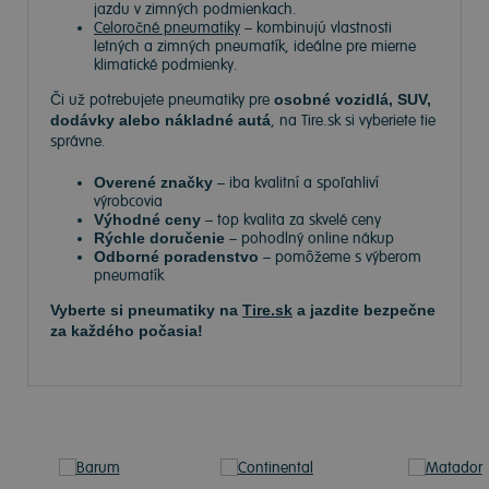
jazdu v zimných podmienkach.
Celoročné pneumatiky
– kombinujú vlastnosti
letných a zimných pneumatík, ideálne pre mierne
klimatické podmienky.
Či už potrebujete pneumatiky pre
osobné vozidlá, SUV,
dodávky alebo nákladné autá
, na Tire.sk si vyberiete tie
správne.
Overené značky
– iba kvalitní a spoľahliví
výrobcovia
Výhodné ceny
– top kvalita za skvelé ceny
Rýchle doručenie
– pohodlný online nákup
Odborné poradenstvo
– pomôžeme s výberom
pneumatík
Vyberte si pneumatiky na
Tire.sk
a jazdite bezpečne
za každého počasia!