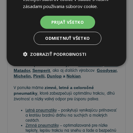
zásadami používania súborov cookie.
PRIJAŤ VŠETKO
Pneumatiky
ODMIETNUŤ VŠETKO
Vyberte si kvalitné
pneumatiky
pre bezpečnú, komfortnú
a úspornú jazdu. Na
Tire.sk
nájdete široký výber
pneumatík pre rôzne typy vozidiel a jazdných podmienok.
ZOBRAZIŤ PODROBNOSTI
Ponúkame
prémiové značky
, ako
Continental
,
Barum
,
Matador
,
Semperit
, ako aj ďalších výrobcov:
Goodyear
,
Michelin
,
Pirelli
,
Dunlop
a
Nokian
.
V ponuke máme
zimné, letné a celoročné
pneumatiky
, ktoré zabezpečujú optimálnu trakciu, dlhú
životnosť a nízky valivý odpor pre úsporu paliva.
Letné pneumatiky
– poskytujú vynikajúcu priľnavosť
a kratšiu brzdnú dráhu na suchých a mokrých
cestách.
Zimné pneumatiky
– optimalizované pre nízke
teploty, lepšiu trakciu na snehu a ľade a bezpečnú