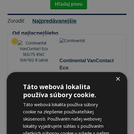
Hľadaj pneu
Zoradiť:
Najpredávanejšie
Od najlacnejšieho
Continental VanContact
Eco
185/75 R16C 104/102 R Letné
×
Táto webová lokalita
72 dB
A
A
používa súbory cookie.
Na sklade 8 ks
-
K odberu na predajni 13.8.2026
Táto webová lokalita používa súbory
K odberu na
17 pobočkách
cookie na zlepšenie používateľskej
skúsenosti. Používaním našej webovej
130,17 €
Do košíka
ks
lokality vyjadrujete súhlas s používaním
všetkých súborov cookie v súlade s našimi