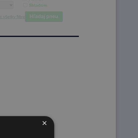
Skladom
Hľadaj pneu
ť všetky filtre
×