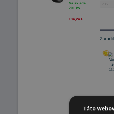
T Letné
Na sklade
20+ ks
134,24 €
Zoradi
Na s
Táto webov
K od