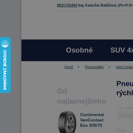
0911725493
Ing. Katarína Balážová,
(Po-Pi 8
Osobné
SUV 4
Úvod
Pneumatiky
VanContac
Pneu
Od
rých
najlacnejšieho
Typ vozi
Continental
VanContact
Eco 205/75
Šírka:
R16C 110/108