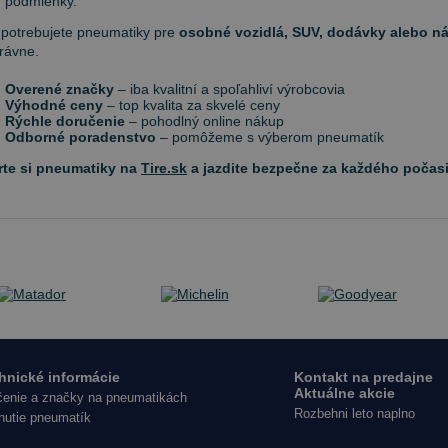
podmienky.
 potrebujete pneumatiky pre
osobné vozidlá, SUV, dodávky alebo n
právne.
Overené značky
– iba kvalitní a spoľahliví výrobcovia
Výhodné ceny
– top kvalita za skvelé ceny
Rýchle doručenie
– pohodlný online nákup
Odborné poradenstvo
– pomôžeme s výberom pneumatík
rte si pneumatiky na
Tire.sk
a jazdite bezpečne za každého počasi
hnické informácie
Kontakt na predajne
Aktuálne akcie
enie a značky na pneumatikách
Rozbehni leto naplno
nutie pneumatík