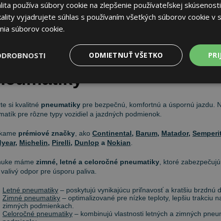
ita používa súbory cookie na zlepšenie používateľskej skúsenosti
,24 €
Do košíka
ks
ality vyjadrujete súhlas s používaním všetkých súborov cookie v s
nia súborov cookie.
ODROBNOSTI
ODMIETNUŤ VŠETKO
PRI
neumatiky
te si kvalitné
pneumatiky
pre bezpečnú, komfortnú a úspornú jazdu.
atík pre rôzne typy vozidiel a jazdných podmienok.
úkame
prémiové značky
, ako
Continental
,
Barum
,
Matador
,
Semperi
year
,
Michelin
,
Pirelli
,
Dunlop
a
Nokian
.
nuke máme
zimné, letné a celoročné pneumatiky
, ktoré zabezpečujú
 valivý odpor pre úsporu paliva.
Letné pneumatiky
– poskytujú vynikajúcu priľnavosť a kratšiu brzdnú
Zimné pneumatiky
– optimalizované pre nízke teploty, lepšiu trakciu
zimných podmienkach.
Celoročné pneumatiky
– kombinujú vlastnosti letných a zimných pneum