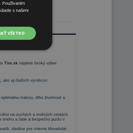
. Používaním
úlade s našimi
JAŤ VŠETKO
 Na
Tire.sk
nájdete široký výber
t
, ako aj ďalších výrobcov:
 optimálnu trakciu, dlhú životnosť a
 dráhu na suchých a mokrých cestách.
 na snehu a ľade a bezpečnú jazdu v
atík, ideálne pre mierne klimatické