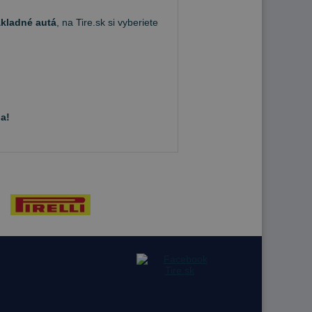
ákladné autá
, na Tire.sk si vyberiete
a!