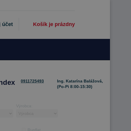
 účet
Košík je prázdny
Index
0911725493
Ing. Katarína Balážová,
(Po-Pi 8:00-15:30)
Výrobca:
Runflat