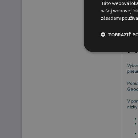
Táto webová lokal
134
našej webovej lok
zásadami používa
ZOBRAZIŤ P
P
Vyber
pneum
Pon
Good
V po
nízky