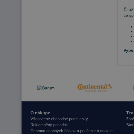
Či už
tie s
Vybe
O nákupe
Tec
Všeobecné obchodné podmienky
Znač
Reklamačný poriadok
Star
Ochrana osobných údajov a poučenie o cookies