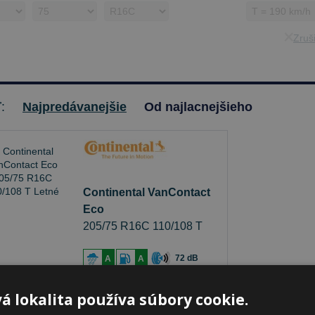
Zruši
ť:
Najpredávanejšie
Od najlacnejšieho
Continental VanContact
Eco
205/75 R16C 110/108 T
Letné
72 dB
A
A
klade 20+ ks
-
K odberu na predajni 11.8.2026
á lokalita používa súbory cookie.
beru na
17 pobočkách