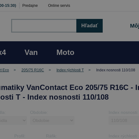
:00-15:30)
Predajne
Online servis
Môj
Hľadať
x4
Van
Moto
t Eco
205/75 R16C
Index rýchlosti T
Index nosnosti 110/108
matiky VanContact Eco 205/75 R16C - 
losti T - Index nosnosti 110/108
dla:
Obdobie:
Index nosnosti:
Profil:
Ráfik:
Index rýchlosti: