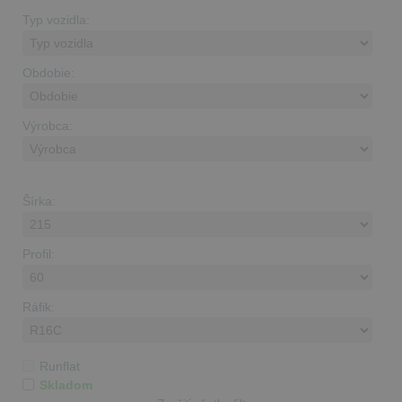
Typ vozidla:
Obdobie:
Výrobca:
Šírka:
Profil:
Ráfik:
Runflat
Skladom