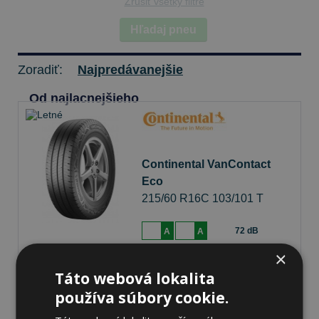
Zrušiť všetky filtre
Hľadaj pneu
Zoradiť:
Najpredávanejšie
Od najlacnejšieho
Continental VanContact
Eco
215/60 R16C 103/101 T
Letné
72 dB
A
A
×
Na sklade 12 ks
-
K odberu na predajni 11.8.2026
Táto webová lokalita
K odberu na
17 pobočkách
používa súbory cookie.
159,02 €
Do košíka
ks