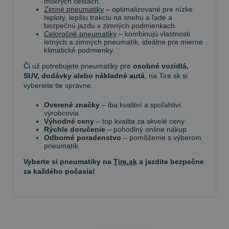
mokrých cestách.
Zimné pneumatiky
– optimalizované pre nízke
teploty, lepšiu trakciu na snehu a ľade a
bezpečnú jazdu v zimných podmienkach.
Celoročné pneumatiky
– kombinujú vlastnosti
letných a zimných pneumatík, ideálne pre mierne
klimatické podmienky.
Či už potrebujete pneumatiky pre
osobné vozidlá,
SUV, dodávky alebo nákladné autá
, na Tire.sk si
vyberiete tie správne.
Overené značky
– iba kvalitní a spoľahliví
výrobcovia
Výhodné ceny
– top kvalita za skvelé ceny
Rýchle doručenie
– pohodlný online nákup
Odborné poradenstvo
– pomôžeme s výberom
pneumatík
Vyberte si pneumatiky na
Tire.sk
a jazdite bezpečne
za každého počasia!