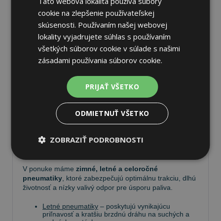
Táto webová lokalita používa súbory
cookie na zlepšenie používateľskej
skúsenosti. Používaním našej webovej
lokality vyjadrujete súhlas s používaním
všetkých súborov cookie v súlade s našimi
Pneumatiky
zásadami používania súborov cookie.
Vyberte si kvalitné
pneumatiky
pre bezpečnú,
PRIJAŤ VŠETKO
komfortnú a úspornú jazdu. Na
Tire.sk
nájdete široký
výber pneumatík pre rôzne typy vozidiel a jazdných
podmienok.
ODMIETNUŤ VŠETKO
Ponúkame
prémiové značky
, ako
Continental
,
ZOBRAZIŤ PODROBNOSTI
Barum
,
Matador
,
Semperit
, ako aj ďalších výrobcov:
Goodyear
,
Michelin
,
Pirelli
,
Dunlop
a
Nokian
.
V ponuke máme
zimné, letné a celoročné
pneumatiky
, ktoré zabezpečujú optimálnu trakciu, dlhú
životnosť a nízky valivý odpor pre úsporu paliva.
Letné pneumatiky
– poskytujú vynikajúcu
priľnavosť a kratšiu brzdnú dráhu na suchých a