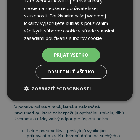
Táto webová lokalita používa súbory
cookie na zlepšenie používateľskej
skúsenosti. Používaním našej webovej
lokality vyjadrujete súhlas s používaním
všetkých súborov cookie v súlade s našimi
Pneumatiky
zásadami používania súborov cookie.
Vyberte si kvalitné
pneumatiky
pre bezpečnú,
PRIJAŤ VŠETKO
komfortnú a úspornú jazdu. Na
Tire.sk
nájdete široký
výber pneumatík pre rôzne typy vozidiel a jazdných
podmienok.
ODMIETNUŤ VŠETKO
Ponúkame
prémiové značky
, ako
Continental
,
ZOBRAZIŤ PODROBNOSTI
Barum
,
Matador
,
Semperit
, ako aj ďalších výrobcov:
Goodyear
,
Michelin
,
Pirelli
,
Dunlop
a
Nokian
.
V ponuke máme
zimné, letné a celoročné
pneumatiky
, ktoré zabezpečujú optimálnu trakciu, dlhú
životnosť a nízky valivý odpor pre úsporu paliva.
Letné pneumatiky
– poskytujú vynikajúcu
priľnavosť a kratšiu brzdnú dráhu na suchých a