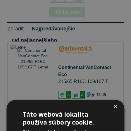
Zrušiť všetky filtre
Hľadaj pneu
Zoradiť:
Najpredávanejšie
Od najlacnejšieho
Continental VanContact
Eco
215/65 R16C 109/107 T
Letné
72 dB
A
A
×
Na sklade 20+ ks
-
K odberu na predajni 13.8.2026
Táto webová lokalita
K odberu na
17 pobočkách
používa súbory cookie.
147,42 €
Do košíka
ks