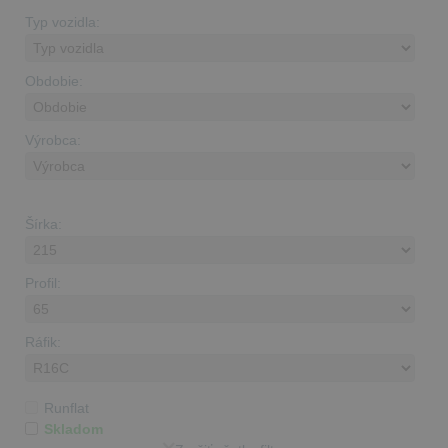
Typ vozidla:
Obdobie:
Výrobca:
Šírka:
Profil:
Ráfik:
Runflat
Skladom