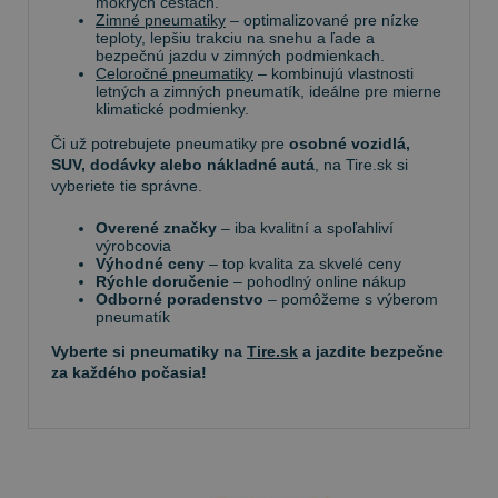
mokrých cestách.
Zimné pneumatiky
– optimalizované pre nízke
teploty, lepšiu trakciu na snehu a ľade a
bezpečnú jazdu v zimných podmienkach.
Celoročné pneumatiky
– kombinujú vlastnosti
letných a zimných pneumatík, ideálne pre mierne
klimatické podmienky.
Či už potrebujete pneumatiky pre
osobné vozidlá,
SUV, dodávky alebo nákladné autá
, na Tire.sk si
vyberiete tie správne.
Overené značky
– iba kvalitní a spoľahliví
výrobcovia
Výhodné ceny
– top kvalita za skvelé ceny
Rýchle doručenie
– pohodlný online nákup
Odborné poradenstvo
– pomôžeme s výberom
pneumatík
Vyberte si pneumatiky na
Tire.sk
a jazdite bezpečne
za každého počasia!