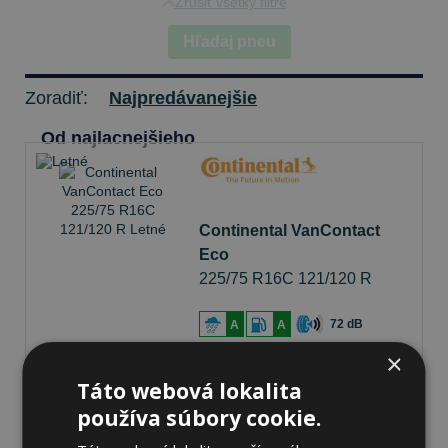
Zrušiť všetky filtre
Hľadaj pneu
Zoradiť:
Najpredávanejšie
Od najlacnejšieho
Continental VanContact
Eco
225/75 R16C 121/120 R
Letné
72 dB
A
A
×
Na sklade 9 ks
-
K odberu na predajni 11.8.2026
Táto webová lokalita
K odberu na
17 pobočkách
používa súbory cookie.
187,56 €
Do košíka
ks