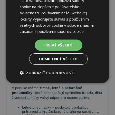
Táto webová lokalita používa súbory
cookie na zlepšenie používateľskej
skúsenosti. Používaním našej webovej
lokality vyjadrujete súhlas s používaním
všetkých súborov cookie v súlade s našimi
Pneumatiky
zásadami používania súborov cookie.
Vyberte si kvalitné
pneumatiky
pre bezpečnú,
PRIJAŤ VŠETKO
komfortnú a úspornú jazdu. Na
Tire.sk
nájdete široký
výber pneumatík pre rôzne typy vozidiel a jazdných
podmienok.
ODMIETNUŤ VŠETKO
Ponúkame
prémiové značky
, ako
Continental
,
ZOBRAZIŤ PODROBNOSTI
Barum
,
Matador
,
Semperit
, ako aj ďalších výrobcov:
Goodyear
,
Michelin
,
Pirelli
,
Dunlop
a
Nokian
.
V ponuke máme
zimné, letné a celoročné
pneumatiky
, ktoré zabezpečujú optimálnu trakciu, dlhú
životnosť a nízky valivý odpor pre úsporu paliva.
Letné pneumatiky
– poskytujú vynikajúcu
priľnavosť a kratšiu brzdnú dráhu na suchých a