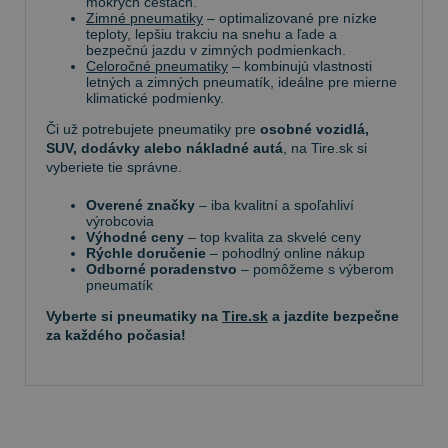
mokrých cestách.
Zimné pneumatiky
– optimalizované pre nízke
teploty, lepšiu trakciu na snehu a ľade a
bezpečnú jazdu v zimných podmienkach.
Celoročné pneumatiky
– kombinujú vlastnosti
letných a zimných pneumatík, ideálne pre mierne
klimatické podmienky.
Či už potrebujete pneumatiky pre
osobné vozidlá,
SUV, dodávky alebo nákladné autá
, na Tire.sk si
vyberiete tie správne.
Overené značky
– iba kvalitní a spoľahliví
výrobcovia
Výhodné ceny
– top kvalita za skvelé ceny
Rýchle doručenie
– pohodlný online nákup
Odborné poradenstvo
– pomôžeme s výberom
pneumatík
Vyberte si pneumatiky na
Tire.sk
a jazdite bezpečne
za každého počasia!