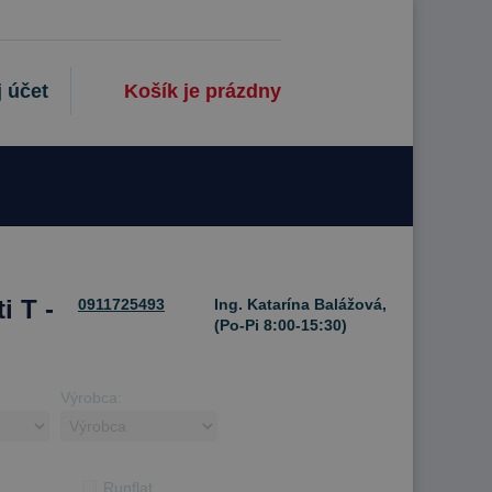
 účet
Košík je prázdny
i T -
0911725493
Ing. Katarína Balážová,
(Po-Pi 8:00-15:30)
Výrobca:
Runflat