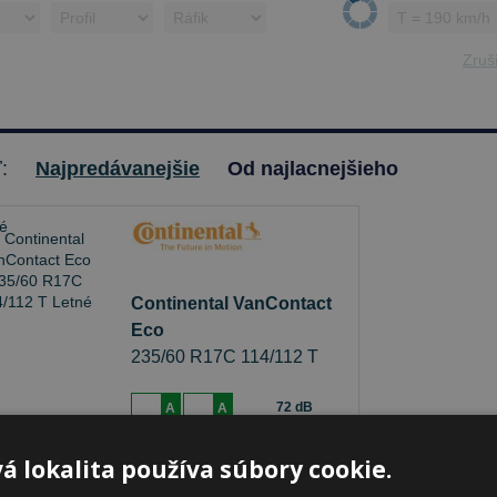
Zruši
ť:
Najpredávanejšie
Od najlacnejšieho
Continental VanContact
Eco
235/60 R17C 114/112 T
Letné
72 dB
A
A
je skladom
á lokalita používa súbory cookie.
Sledovať naskladnenie