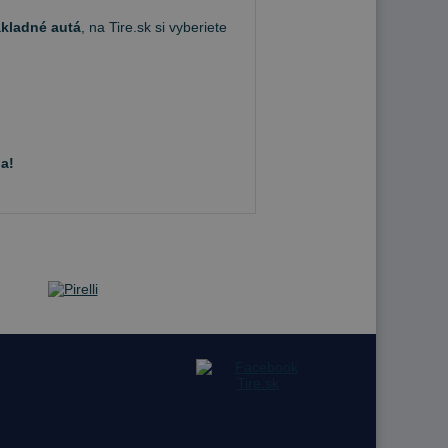
ákladné autá
, na Tire.sk si vyberiete
a!