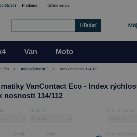
:00-15:30)
Predajne
Online servis
Môj
Hľadať
x4
Van
Moto
t Eco
Index rýchlosti T
Index nosnosti 114/112
matiky VanContact Eco - Index rýchlost
x nosnosti 114/112
dla:
Obdobie:
Index nosnosti:
Profil:
Ráfik:
Index rýchlosti: