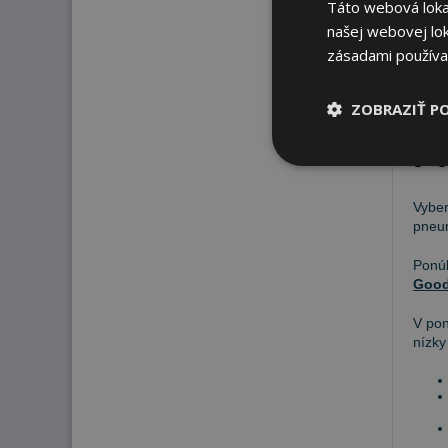
Táto webová lokal
199
našej webovej lok
zásadami používa
ZOBRAZIŤ P
P
Vyber
pneum
Pon
Good
V po
nízky