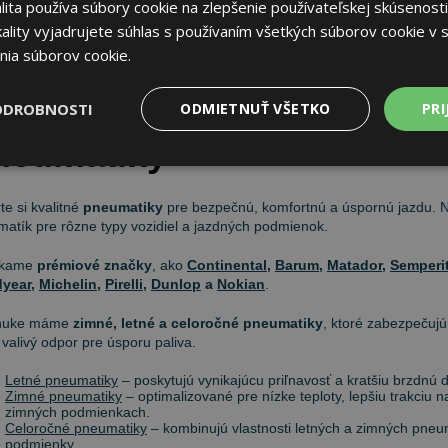
ita používa súbory cookie na zlepšenie používateľskej skúsenosti
,17 €
ality vyjadrujete súhlas s používaním všetkých súborov cookie v s
nia súborov cookie.
ODROBNOSTI
ODMIETNUŤ VŠETKO
PRI
neumatiky
te si kvalitné
pneumatiky
pre bezpečnú, komfortnú a úspornú jazdu.
atík pre rôzne typy vozidiel a jazdných podmienok.
úkame
prémiové značky
, ako
Continental
,
Barum
,
Matador
,
Semperi
year
,
Michelin
,
Pirelli
,
Dunlop
a
Nokian
.
nuke máme
zimné, letné a celoročné pneumatiky
, ktoré zabezpečujú
 valivý odpor pre úsporu paliva.
Letné pneumatiky
– poskytujú vynikajúcu priľnavosť a kratšiu brzdnú
Zimné pneumatiky
– optimalizované pre nízke teploty, lepšiu trakciu
zimných podmienkach.
Celoročné pneumatiky
– kombinujú vlastnosti letných a zimných pneum
podmienky.