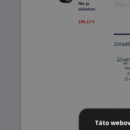
T Letné
Nie je
skladom
199,17 €
Zoradi
Nie 
Táto webov