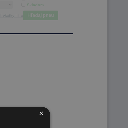
Skladom
Hľadaj pneu
ť všetky filtre
×