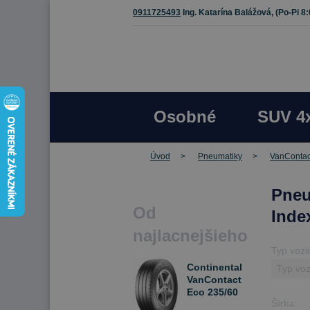
0911725493
Ing. Katarína Balážová,
(Po-Pi 8
Osobné
SUV 4
Úvod
Pneumatiky
VanContac
Pneu
Od
Inde
najlacnejšieho
Typ vozi
Continental
VanContact
Eco 235/60
Šírka:
R17C 114/112