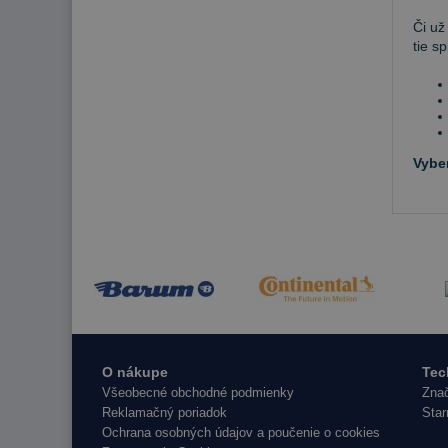
Či už
tie s
Vybe
O nákupe
Tec
Všeobecné obchodné podmienky
Znač
Reklamačný poriadok
Star
Ochrana osobných údajov a poučenie o cookies