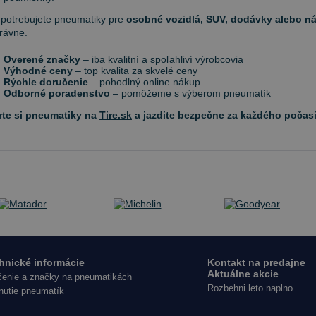
 potrebujete pneumatiky pre
osobné vozidlá, SUV, dodávky alebo n
právne.
Overené značky
– iba kvalitní a spoľahliví výrobcovia
Výhodné ceny
– top kvalita za skvelé ceny
Rýchle doručenie
– pohodlný online nákup
Odborné poradenstvo
– pomôžeme s výberom pneumatík
rte si pneumatiky na
Tire.sk
a jazdite bezpečne za každého počasi
hnické informácie
Kontakt na predajne
Aktuálne akcie
enie a značky na pneumatikách
Rozbehni leto naplno
nutie pneumatík