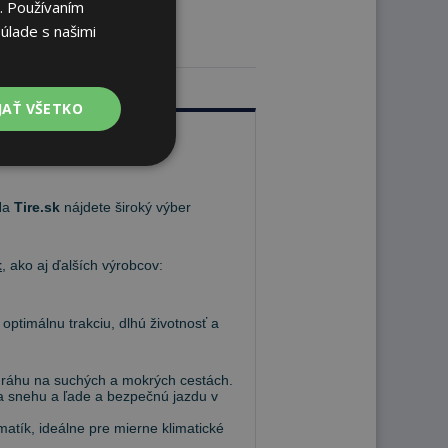
. Používaním
úlade s našimi
JAŤ VŠETKO
 Na
Tire.sk
nájdete široký výber
t
, ako aj ďalších výrobcov:
 optimálnu trakciu, dlhú životnosť a
 dráhu na suchých a mokrých cestách.
 na snehu a ľade a bezpečnú jazdu v
atík, ideálne pre mierne klimatické