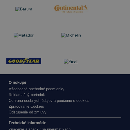
O nákupe
Všeobecné obchodné podmienky
Reklamačný poriadok
Ochrana osobných údajov a poučenie o cookies
Zpracovanie Cookies
Odstúpenie od zmluvy
Technické informácie
Značenie a značky na pneumatikách