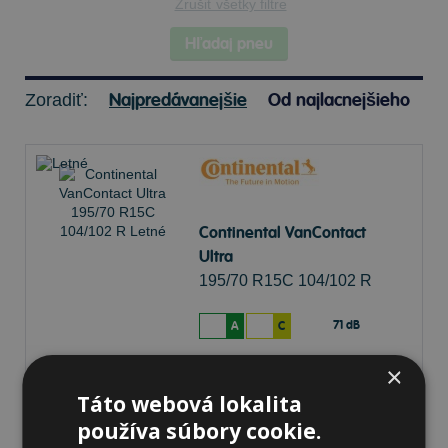
Zrušiť všetky filtre
Hľadaj pneu
Najpredávanejšie
Od najlacnejšieho
Zoradiť:
Continental VanContact
Ultra
195/70 R15C 104/102 R
Letné
71 dB
A
C
×
Na sklade 8 ks
-
K odberu na predajni 13.8.2026
Táto webová lokalita
K odberu na
17 pobočkách
112,60 €
používa súbory cookie.
Do košíka
ks