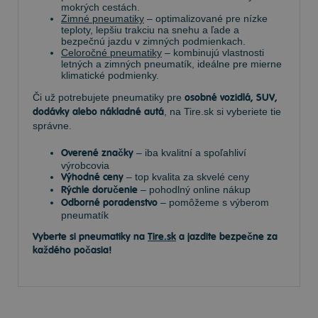
mokrých cestách.
Zimné pneumatiky
– optimalizované pre nízke
teploty, lepšiu trakciu na snehu a ľade a
bezpečnú jazdu v zimných podmienkach.
Celoročné pneumatiky
– kombinujú vlastnosti
letných a zimných pneumatík, ideálne pre mierne
klimatické podmienky.
Či už potrebujete pneumatiky pre
osobné vozidlá, SUV,
dodávky alebo nákladné autá
, na Tire.sk si vyberiete tie
správne.
Overené značky
– iba kvalitní a spoľahliví
výrobcovia
Výhodné ceny
– top kvalita za skvelé ceny
Rýchle doručenie
– pohodlný online nákup
Odborné poradenstvo
– pomôžeme s výberom
pneumatík
Vyberte si pneumatiky na
Tire.sk
a jazdite bezpečne za
každého počasia!