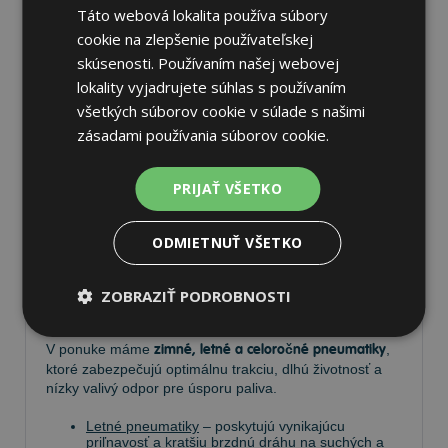
Táto webová lokalita používa súbory
cookie na zlepšenie používateľskej
skúsenosti. Používaním našej webovej
lokality vyjadrujete súhlas s používaním
Pneumatiky
všetkých súborov cookie v súlade s našimi
zásadami používania súborov cookie.
Vyberte si kvalitné
pneumatiky
pre bezpečnú, komfortnú
PRIJAŤ VŠETKO
a úspornú jazdu. Na
Tire.sk
nájdete široký výber
pneumatík pre rôzne typy vozidiel a jazdných
podmienok.
ODMIETNUŤ VŠETKO
Ponúkame
prémiové značky
, ako
Continental
,
Barum
,
Matador
,
Semperit
, ako aj ďalších výrobcov:
Goodyear
,
ZOBRAZIŤ PODROBNOSTI
Michelin
,
Pirelli
,
Dunlop
a
Nokian
.
V ponuke máme
zimné, letné a celoročné pneumatiky
,
ktoré zabezpečujú optimálnu trakciu, dlhú životnosť a
nízky valivý odpor pre úsporu paliva.
Letné pneumatiky
– poskytujú vynikajúcu
priľnavosť a kratšiu brzdnú dráhu na suchých a