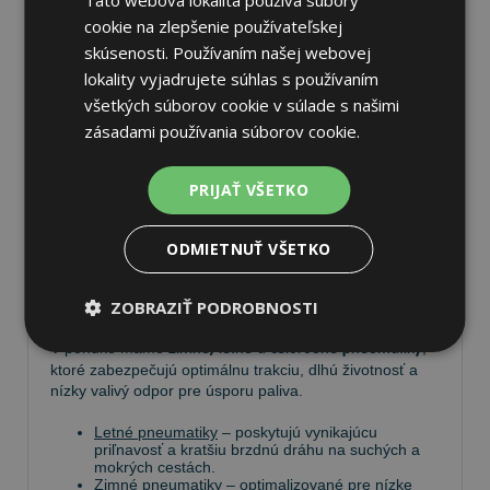
cookie na zlepšenie používateľskej
skúsenosti. Používaním našej webovej
lokality vyjadrujete súhlas s používaním
Pneumatiky
všetkých súborov cookie v súlade s našimi
zásadami používania súborov cookie.
Vyberte si kvalitné
pneumatiky
pre bezpečnú, komfortnú
a úspornú jazdu. Na
Tire.sk
nájdete široký výber
PRIJAŤ VŠETKO
pneumatík pre rôzne typy vozidiel a jazdných
podmienok.
ODMIETNUŤ VŠETKO
Ponúkame
prémiové značky
, ako
Continental
,
Barum
,
Matador
,
Semperit
, ako aj ďalších výrobcov:
Goodyear
,
Michelin
,
Pirelli
,
Dunlop
a
Nokian
.
ZOBRAZIŤ PODROBNOSTI
V ponuke máme
zimné, letné a celoročné pneumatiky
,
ktoré zabezpečujú optimálnu trakciu, dlhú životnosť a
nízky valivý odpor pre úsporu paliva.
Letné pneumatiky
– poskytujú vynikajúcu
priľnavosť a kratšiu brzdnú dráhu na suchých a
mokrých cestách.
Zimné pneumatiky
– optimalizované pre nízke