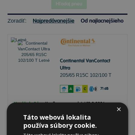
Hľadaj pneu
Najpredávanejšie
Od najlacnejšieho
Zoradiť:
Continental VanContact
Ultra
205/65 R15C 102/100 T
Letné
71 dB
A
C
Na sklade 9 ks
-
K odberu na predajni 13.8.2026
×
Ihneď
k odberu na
1 pobočke
Táto webová lokalita
130,80 €
Do košíka
ks
používa súbory cookie.
Táto webová lokalita používa súbory