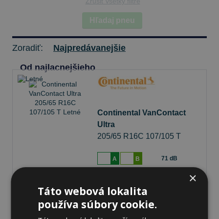
Zrušiť všetky filtre
Hľadaj pneu
Zoradiť:
Najpredávanejšie
Od najlacnejšieho
Continental VanContact
Ultra
205/65 R16C 107/105 T
Letné
71 dB
A
B
×
Na sklade 20+ ks
-
K odberu na predajni 11.8.2026
Táto webová lokalita
Ihneď
k odberu na
1 pobočke
používa súbory cookie.
142,09 €
Do košíka
ks