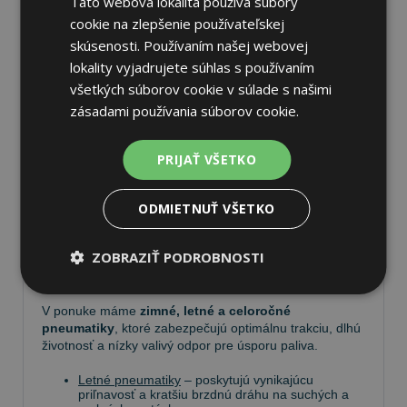
Táto webová lokalita používa súbory
cookie na zlepšenie používateľskej
skúsenosti. Používaním našej webovej
lokality vyjadrujete súhlas s používaním
všetkých súborov cookie v súlade s našimi
Pneumatiky
zásadami používania súborov cookie.
Vyberte si kvalitné
pneumatiky
pre bezpečnú,
PRIJAŤ VŠETKO
komfortnú a úspornú jazdu. Na
Tire.sk
nájdete široký
výber pneumatík pre rôzne typy vozidiel a jazdných
podmienok.
ODMIETNUŤ VŠETKO
Ponúkame
prémiové značky
, ako
Continental
,
ZOBRAZIŤ PODROBNOSTI
Barum
,
Matador
,
Semperit
, ako aj ďalších výrobcov:
Goodyear
,
Michelin
,
Pirelli
,
Dunlop
a
Nokian
.
V ponuke máme
zimné, letné a celoročné
pneumatiky
, ktoré zabezpečujú optimálnu trakciu, dlhú
životnosť a nízky valivý odpor pre úsporu paliva.
Letné pneumatiky
– poskytujú vynikajúcu
priľnavosť a kratšiu brzdnú dráhu na suchých a