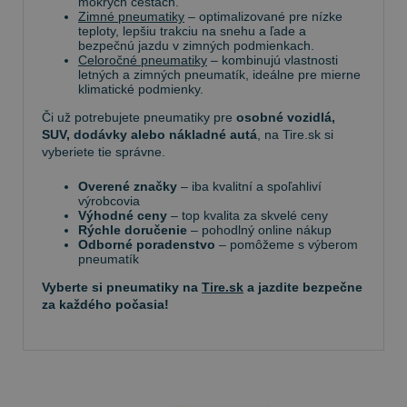
mokrých cestách.
Zimné pneumatiky
– optimalizované pre nízke
teploty, lepšiu trakciu na snehu a ľade a
bezpečnú jazdu v zimných podmienkach.
Celoročné pneumatiky
– kombinujú vlastnosti
letných a zimných pneumatík, ideálne pre mierne
klimatické podmienky.
Či už potrebujete pneumatiky pre
osobné vozidlá,
SUV, dodávky alebo nákladné autá
, na Tire.sk si
vyberiete tie správne.
Overené značky
– iba kvalitní a spoľahliví
výrobcovia
Výhodné ceny
– top kvalita za skvelé ceny
Rýchle doručenie
– pohodlný online nákup
Odborné poradenstvo
– pomôžeme s výberom
pneumatík
Vyberte si pneumatiky na
Tire.sk
a jazdite bezpečne
za každého počasia!