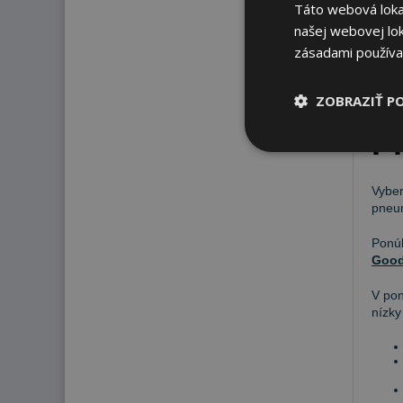
Táto webová lokal
166
našej webovej lok
zásadami používa
ZOBRAZIŤ P
P
Vyber
pneum
Pon
Good
V po
nízky