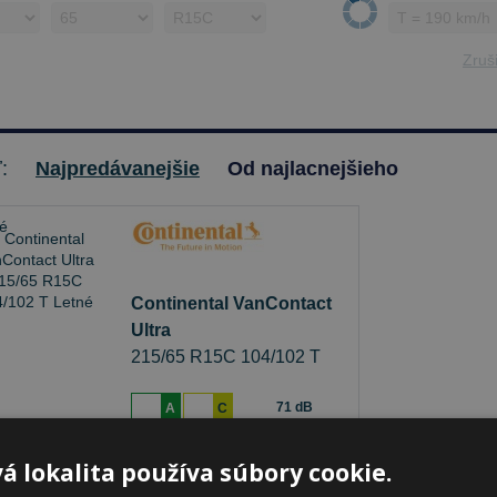
Zruši
ť:
Najpredávanejšie
Od najlacnejšieho
Continental VanContact
Ultra
215/65 R15C 104/102 T
Letné
71 dB
A
C
klade 13 ks
-
K odberu na predajni 13.8.2026
á lokalita používa súbory cookie.
beru na
17 pobočkách