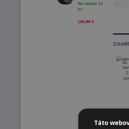
T Letné
Na sklade 13
ks
166,86 €
Zoradi
Na s
Táto webov
K od