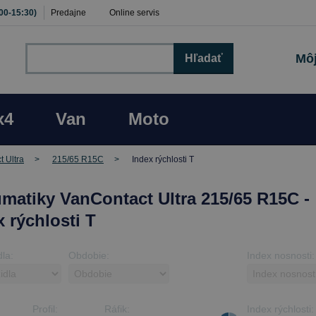
:00-15:30)
Predajne
Online servis
Môj
Hľadať
x4
Van
Moto
 Ultra
215/65 R15C
Index rýchlosti T
matiky VanContact Ultra 215/65 R15C -
x rýchlosti T
dla:
Obdobie:
Index nosnosti:
Profil:
Ráfik:
Index rýchlosti: