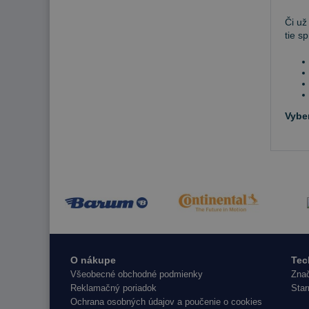
Či už
tie s
Vybe
O nákupe
Tec
Všeobecné obchodné podmienky
Znač
Reklamačný poriadok
Star
Ochrana osobných údajov a poučenie o cookies