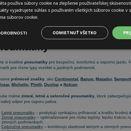
ita používa súbory cookie na zlepšenie používateľskej skúsenosti
,86 €
Do košíka
ks
ality vyjadrujete súhlas s používaním všetkých súborov cookie v s
nia súborov cookie.
ODROBNOSTI
ODMIETNUŤ VŠETKO
PRI
neumatiky
te si kvalitné
pneumatiky
pre bezpečnú, komfortnú a úspornú jazdu.
atík pre rôzne typy vozidiel a jazdných podmienok.
úkame
prémiové značky
, ako
Continental
,
Barum
,
Matador
,
Semperi
year
,
Michelin
,
Pirelli
,
Dunlop
a
Nokian
.
nuke máme
zimné, letné a celoročné pneumatiky
, ktoré zabezpečujú
 valivý odpor pre úsporu paliva.
Letné pneumatiky
– poskytujú vynikajúcu priľnavosť a kratšiu brzdnú
Zimné pneumatiky
– optimalizované pre nízke teploty, lepšiu trakciu
zimných podmienkach.
Celoročné pneumatiky
– kombinujú vlastnosti letných a zimných pneum