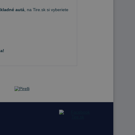
ákladné autá
, na Tire.sk si vyberiete
a!