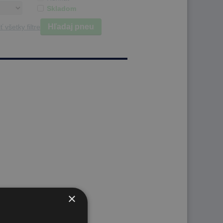
Skladom
Hľadaj pneu
ť všetky filtre
×