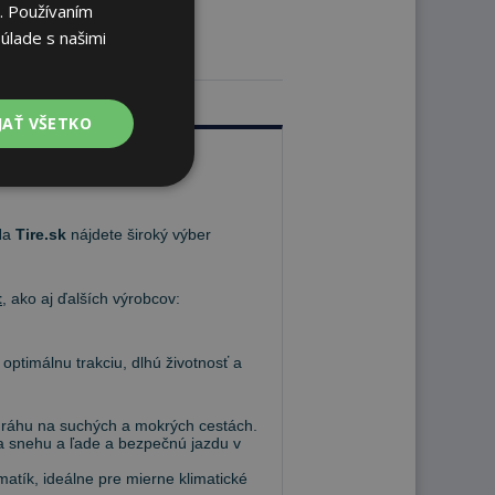
. Používaním
úlade s našimi
JAŤ VŠETKO
 Na
Tire.sk
nájdete široký výber
t
, ako aj ďalších výrobcov:
 optimálnu trakciu, dlhú životnosť a
 dráhu na suchých a mokrých cestách.
 na snehu a ľade a bezpečnú jazdu v
atík, ideálne pre mierne klimatické