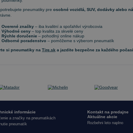
podmienky.
 potrebujete pneumatiky pre
osobné vozidlá, SUV, dodávky alebo n
právne.
Overené značky
– iba kvalitní a spoľahliví výrobcovia
Výhodné ceny
– top kvalita za skvelé ceny
Rýchle doručenie
– pohodlný online nákup
Odborné poradenstvo
– pomôžeme s výberom pneumatík
rte si pneumatiky na
Tire.sk
a jazdite bezpečne za každého počasi
hnické informácie
Kontakt na predajne
Aktuálne akcie
enie a značky na pneumatikách
Rozbehni leto naplno
nutie pneumatík