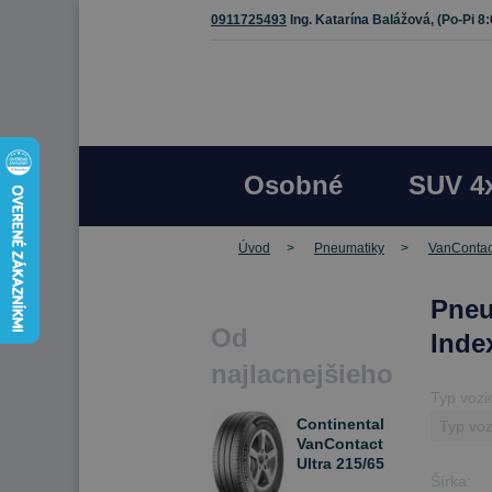
0911725493
Ing. Katarína Balážová,
(Po-Pi 8
Osobné
SUV 4
Úvod
Pneumatiky
VanContact
Pneu
Od
Inde
najlacnejšieho
Typ vozi
Continental
VanContact
Ultra 215/65
Šírka:
R15C 104/102