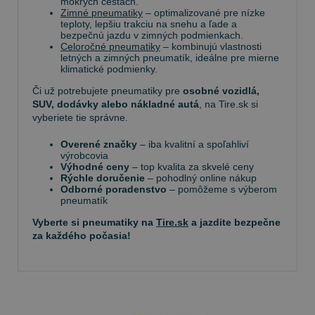
mokrých cestách.
Zimné pneumatiky
– optimalizované pre nízke
teploty, lepšiu trakciu na snehu a ľade a
bezpečnú jazdu v zimných podmienkach.
Celoročné pneumatiky
– kombinujú vlastnosti
letných a zimných pneumatík, ideálne pre mierne
klimatické podmienky.
Či už potrebujete pneumatiky pre
osobné vozidlá,
SUV, dodávky alebo nákladné autá
, na Tire.sk si
vyberiete tie správne.
Overené značky
– iba kvalitní a spoľahliví
výrobcovia
Výhodné ceny
– top kvalita za skvelé ceny
Rýchle doručenie
– pohodlný online nákup
Odborné poradenstvo
– pomôžeme s výberom
pneumatík
Vyberte si pneumatiky na
Tire.sk
a jazdite bezpečne
za každého počasia!