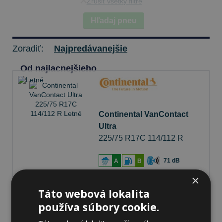
Zrušiť všetky filtre
Hľadaj pneu
Zoradiť:
Najpredávanejšie
Od najlacnejšieho
Continental VanContact
Ultra
225/75 R17C 114/112 R
Letné
71 dB
A
B
×
Na sklade 17 ks
-
K odberu na predajni 13.8.2026
Táto webová lokalita
K odberu na
17 pobočkách
používa súbory cookie.
203,24 €
Do košíka
ks