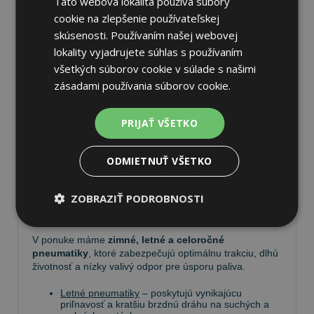
Táto webová lokalita používa súbory
cookie na zlepšenie používateľskej
skúsenosti. Používaním našej webovej
lokality vyjadrujete súhlas s používaním
všetkých súborov cookie v súlade s našimi
Pneumatiky
zásadami používania súborov cookie.
Vyberte si kvalitné
pneumatiky
pre bezpečnú,
PRIJAŤ VŠETKO
komfortnú a úspornú jazdu. Na
Tire.sk
nájdete široký
výber pneumatík pre rôzne typy vozidiel a jazdných
podmienok.
ODMIETNUŤ VŠETKO
Ponúkame
prémiové značky
, ako
Continental
,
ZOBRAZIŤ PODROBNOSTI
Barum
,
Matador
,
Semperit
, ako aj ďalších výrobcov:
Goodyear
,
Michelin
,
Pirelli
,
Dunlop
a
Nokian
.
V ponuke máme
zimné, letné a celoročné
pneumatiky
, ktoré zabezpečujú optimálnu trakciu, dlhú
životnosť a nízky valivý odpor pre úsporu paliva.
Letné pneumatiky
– poskytujú vynikajúcu
priľnavosť a kratšiu brzdnú dráhu na suchých a