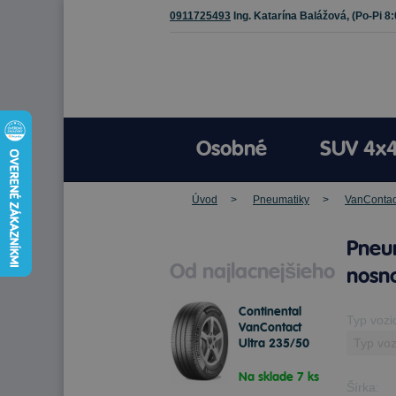
0911725493
Ing. Katarína Balážová,
(Po-Pi 8
Osobné
SUV 4x
Úvod
Pneumatiky
VanContact
Pneu
Od najlacnejšieho
nosno
Continental
Typ vozi
VanContact
Ultra 235/50
R19C 111/109 T
Letné
Na sklade 7 ks
Šírka: