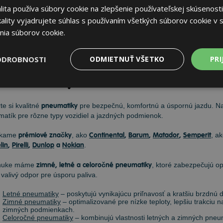
ita používa súbory cookie na zlepšenie používateľskej skúsenosti
6,46 €
Do košíka
ks
ality vyjadrujete súhlas s používaním všetkých súborov cookie v s
nia súborov cookie.
ODROBNOSTI
ODMIETNUŤ VŠETKO
PRI
neumatiky
te si kvalitné
pneumatiky
pre bezpečnú, komfortnú a úspornú jazdu. 
atík pre rôzne typy vozidiel a jazdných podmienok.
úkame
prémiové značky
, ako
Continental
,
Barum
,
Matador
,
Semperit
, a
lin
,
Pirelli
,
Dunlop
a
Nokian
.
nuke máme
zimné, letné a celoročné pneumatiky
, ktoré zabezpečujú op
 valivý odpor pre úsporu paliva.
Letné pneumatiky
– poskytujú vynikajúcu priľnavosť a kratšiu brzdnú
Zimné pneumatiky
– optimalizované pre nízke teploty, lepšiu trakciu
zimných podmienkach.
Celoročné pneumatiky
– kombinujú vlastnosti letných a zimných pneum