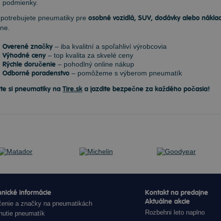
podmienky.
 potrebujete pneumatiky pre
osobné vozidlá, SUV, dodávky alebo nákla
ne.
Overené značky
– iba kvalitní a spoľahliví výrobcovia
Výhodné ceny
– top kvalita za skvelé ceny
Rýchle doručenie
– pohodlný online nákup
Odborné poradenstvo
– pomôžeme s výberom pneumatík
te si pneumatiky na
Tire.sk
a jazdite bezpečne za každého počasia!
nické informácie
Kontakt na predajne
Aktuálne akcie
enie a značky na pneumatikách
Rozbehni leto naplno
nutie pneumatík