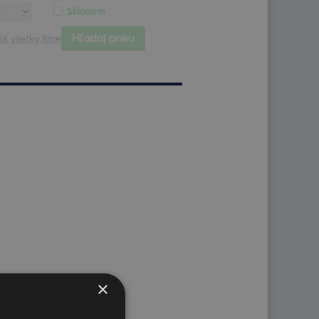
Skladom
Hľadaj pneu
iť všetky filtre
×