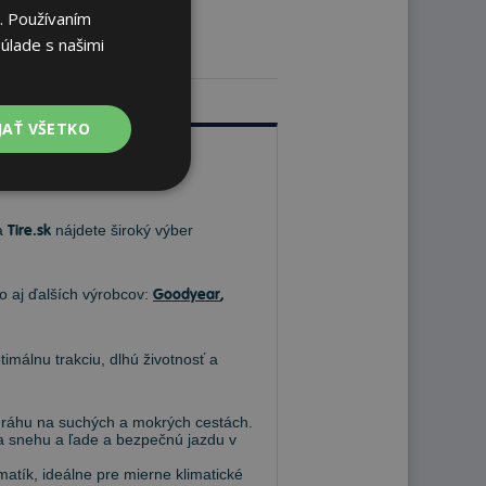
. Používaním
úlade s našimi
JAŤ VŠETKO
Na
Tire.sk
nájdete široký výber
ko aj ďalších výrobcov:
Goodyear
,
timálnu trakciu, dlhú životnosť a
 dráhu na suchých a mokrých cestách.
 na snehu a ľade a bezpečnú jazdu v
atík, ideálne pre mierne klimatické