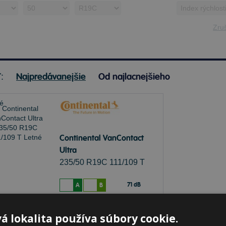
Zruš
Najpredávanejšie
Od najlacnejšieho
ť:
Continental VanContact
Ultra
235/50 R19C 111/109 T
Letné
71 dB
A
B
lade 7 ks
-
K odberu na predajni 12.8.2026
á lokalita používa súbory cookie.
beru na
17 pobočkách