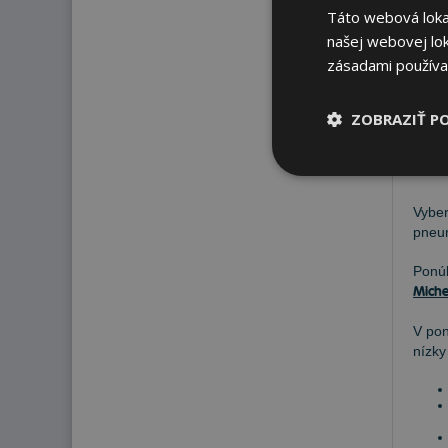
Táto webová lokal
22
našej webovej lok
zásadami používa
ZOBRAZIŤ P
P
Vyber
pneum
Pon
Miche
V po
nízky