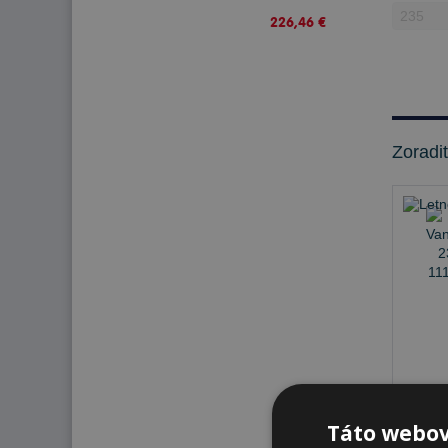
226,46 €
Zoradi
Na sk
Táto webov
K od