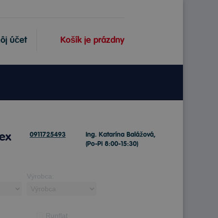
ôj účet
Košík je prázdny
dex
0911725493
Ing. Katarína Balážová,
(Po-Pi 8:00-15:30)
Výrobca:
Runflat