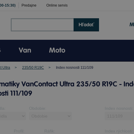
:00-15:30)
Predajne
Online servis
M
Hľadať
4
Van
Moto
 Ultra
235/50 R19C
Index nosnosti 111/109
matiky VanContact Ultra 235/50 R19C - In
sti 111/109
dla:
Obdobie:
Index nosnosti:
Profil:
Ráfik:
Index rýchlosti: