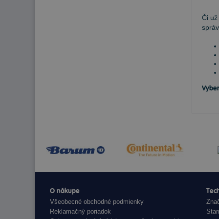
Či už
správ
Vyber
O nákupe
Tech
Všeobecné obchodné podmienky
Znač
Reklamačný poriadok
Star