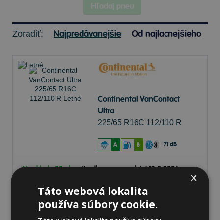
Hľadaj pneu
Najpredávanejšie
Od najlacnejšieho
Zoradiť:
Continental VanContact
Ultra
225/65 R16C 112/110 R
Letné
71 dB
A
B
Na sklade 20+ ks
-
K odberu na predajni 13.8.2026
×
K odberu na
17 pobočkách
Táto webová lokalita
157,77 €
Do košíka
ks
používa súbory cookie.
Táto webová lokalita používa súbory