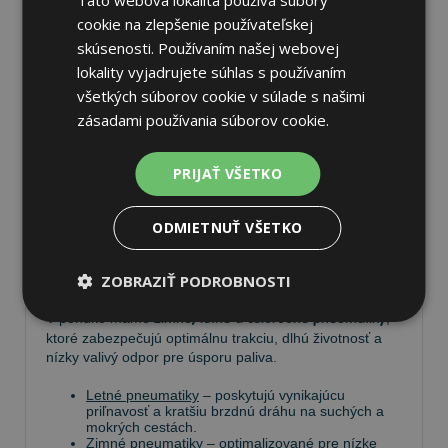
cookie na zlepšenie používateľskej
skúsenosti. Používaním našej webovej
lokality vyjadrujete súhlas s používaním
Pneumatiky
všetkých súborov cookie v súlade s našimi
zásadami používania súborov cookie.
Vyberte si kvalitné
pneumatiky
pre bezpečnú, komfortnú
a úspornú jazdu. Na
Tire.sk
nájdete široký výber
PRIJAŤ VŠETKO
pneumatík pre rôzne typy vozidiel a jazdných
podmienok.
ODMIETNUŤ VŠETKO
Ponúkame
prémiové značky
, ako
Continental
,
Barum
,
Matador
,
Semperit
, ako aj ďalších výrobcov:
Goodyear
,
Michelin
,
Pirelli
,
Dunlop
a
Nokian
.
ZOBRAZIŤ PODROBNOSTI
V ponuke máme
zimné, letné a celoročné pneumatiky
,
ktoré zabezpečujú optimálnu trakciu, dlhú životnosť a
nízky valivý odpor pre úsporu paliva.
Letné pneumatiky
– poskytujú vynikajúcu
priľnavosť a kratšiu brzdnú dráhu na suchých a
mokrých cestách.
Zimné pneumatiky
– optimalizované pre nízke