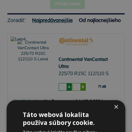
Hľadaj pneu
Najpredávanejšie
Od najlacnejšieho
Zoradiť:
Continental VanContact
Ultra
225/70 R15C 112/110 S
Letné
71 dB
A
B
Na sklade 4 ks
-
K odberu na predajni 13.8.2026
×
Ihneď
k odberu na
1 pobočke
Táto webová lokalita
141,77 €
Do košíka
ks
používa súbory cookie.
Táto webová lokalita používa súbory