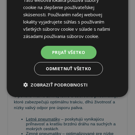
cookie na zlepšenie používateľskej
skúsenosti. Používaním našej webovej
lokality vyjadrujete súhlas s používaním
Pneumatiky
všetkých súborov cookie v súlade s našimi
zásadami používania súborov cookie.
Vyberte si kvalitné
pneumatiky
pre bezpečnú, komfortnú
a úspornú jazdu. Na
Tire.sk
nájdete široký výber
PRIJAŤ VŠETKO
pneumatík pre rôzne typy vozidiel a jazdných
podmienok.
ODMIETNUŤ VŠETKO
Ponúkame
prémiové značky
, ako
Continental
,
Barum
,
Matador
,
Semperit
, ako aj ďalších výrobcov:
Goodyear
,
Michelin
,
Pirelli
,
Dunlop
a
Nokian
.
ZOBRAZIŤ PODROBNOSTI
V ponuke máme
zimné, letné a celoročné pneumatiky
,
ktoré zabezpečujú optimálnu trakciu, dlhú životnosť a
nízky valivý odpor pre úsporu paliva.
Letné pneumatiky
– poskytujú vynikajúcu
priľnavosť a kratšiu brzdnú dráhu na suchých a
mokrých cestách.
Zimné pneumatiky
– optimalizované pre nízke