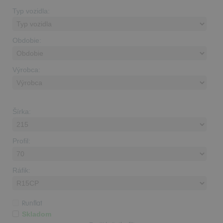
Typ vozidla:
Obdobie:
Výrobca:
Šírka:
Profil:
Ráfik:
Runflat
Skladom