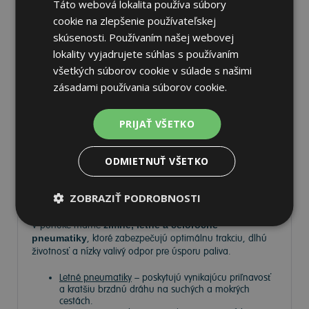
Táto webová lokalita používa súbory
cookie na zlepšenie používateľskej
skúsenosti. Používaním našej webovej
lokality vyjadrujete súhlas s používaním
všetkých súborov cookie v súlade s našimi
Pneumatiky
zásadami používania súborov cookie.
Vyberte si kvalitné
pneumatiky
pre bezpečnú, komfortnú
PRIJAŤ VŠETKO
a úspornú jazdu. Na
Tire.sk
nájdete široký výber
pneumatík pre rôzne typy vozidiel a jazdných podmienok.
ODMIETNUŤ VŠETKO
Ponúkame
prémiové značky
, ako
Continental
,
Barum
,
Matador
,
Semperit
, ako aj ďalších výrobcov:
Goodyear
,
ZOBRAZIŤ PODROBNOSTI
Michelin
,
Pirelli
,
Dunlop
a
Nokian
.
V ponuke máme
zimné, letné a celoročné
pneumatiky
, ktoré zabezpečujú optimálnu trakciu, dlhú
životnosť a nízky valivý odpor pre úsporu paliva.
Letné pneumatiky
– poskytujú vynikajúcu priľnavosť
a kratšiu brzdnú dráhu na suchých a mokrých
cestách.