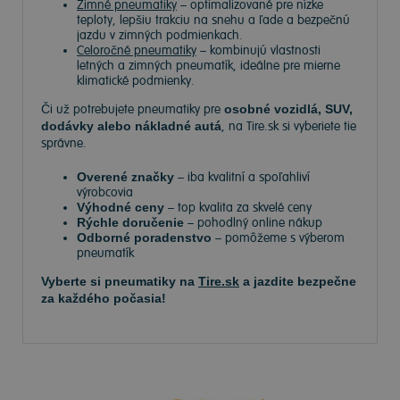
Zimné pneumatiky
– optimalizované pre nízke
teploty, lepšiu trakciu na snehu a ľade a bezpečnú
jazdu v zimných podmienkach.
Celoročné pneumatiky
– kombinujú vlastnosti
letných a zimných pneumatík, ideálne pre mierne
klimatické podmienky.
Či už potrebujete pneumatiky pre
osobné vozidlá, SUV,
dodávky alebo nákladné autá
, na Tire.sk si vyberiete tie
správne.
Overené značky
– iba kvalitní a spoľahliví
výrobcovia
Výhodné ceny
– top kvalita za skvelé ceny
Rýchle doručenie
– pohodlný online nákup
Odborné poradenstvo
– pomôžeme s výberom
pneumatík
Vyberte si pneumatiky na
Tire.sk
a jazdite bezpečne
za každého počasia!