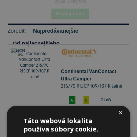
Zrušiť všetky filtre
Hľadaj pneu
Zoradiť:
Najpredávanejšie
Od najlacnejšieho
Continental VanContact
Ultra Camper
215/70 R15CP 109/107 R Letné
71 dB
A
C
×
Na sklade 20+ ks
-
K odberu na predajni 12.8.2026
Táto webová lokalita
K odberu na
17 pobočkách
používa súbory cookie.
153,69 €
Do košíka
ks