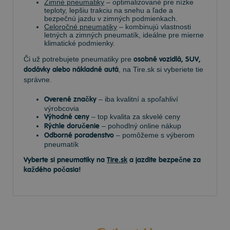
Zimné pneumatiky
– optimalizované pre nízke
teploty, lepšiu trakciu na snehu a ľade a
bezpečnú jazdu v zimných podmienkach.
Celoročné pneumatiky
– kombinujú vlastnosti
letných a zimných pneumatík, ideálne pre mierne
klimatické podmienky.
Či už potrebujete pneumatiky pre
osobné vozidlá, SUV,
dodávky alebo nákladné autá
, na Tire.sk si vyberiete tie
správne.
Overené značky
– iba kvalitní a spoľahliví
výrobcovia
Výhodné ceny
– top kvalita za skvelé ceny
Rýchle doručenie
– pohodlný online nákup
Odborné poradenstvo
– pomôžeme s výberom
pneumatík
Vyberte si pneumatiky na
Tire.sk
a jazdite bezpečne za
každého počasia!