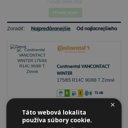
Zrušiť všetky filtre
Hľadaj pneu
Najpredávanejšie
Od najlacnejšieho
Zoradiť:
Continental VANCONTACT
WINTER
175/65 R14C 90/88 T Zimné
73 dB
B
E
×
Nie je skladom
Sledovať naskladnenie
Táto webová lokalita
127,52 €
používa súbory cookie.