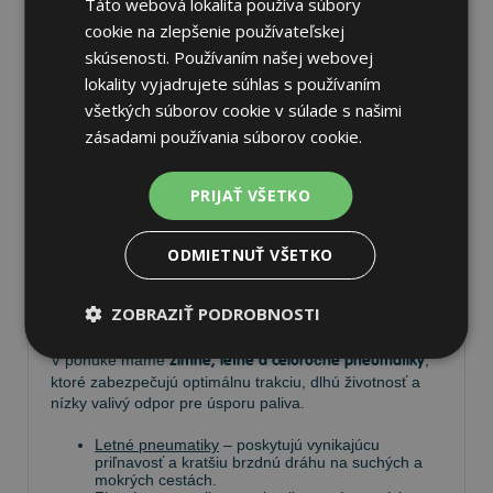
Táto webová lokalita používa súbory
cookie na zlepšenie používateľskej
skúsenosti. Používaním našej webovej
lokality vyjadrujete súhlas s používaním
Pneumatiky
všetkých súborov cookie v súlade s našimi
zásadami používania súborov cookie.
Vyberte si kvalitné
pneumatiky
pre bezpečnú, komfortnú
a úspornú jazdu. Na
Tire.sk
nájdete široký výber
PRIJAŤ VŠETKO
pneumatík pre rôzne typy vozidiel a jazdných
podmienok.
ODMIETNUŤ VŠETKO
Ponúkame
prémiové značky
, ako
Continental
,
Barum
,
Matador
,
Semperit
, ako aj ďalších výrobcov:
Goodyear
,
ZOBRAZIŤ PODROBNOSTI
Michelin
,
Pirelli
,
Dunlop
a
Nokian
.
V ponuke máme
zimné, letné a celoročné pneumatiky
,
ktoré zabezpečujú optimálnu trakciu, dlhú životnosť a
nízky valivý odpor pre úsporu paliva.
Letné pneumatiky
– poskytujú vynikajúcu
priľnavosť a kratšiu brzdnú dráhu na suchých a
mokrých cestách.