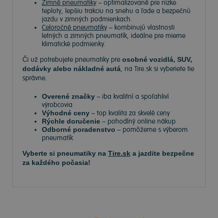
Zimné pneumatiky
– optimalizované pre nízke
teploty, lepšiu trakciu na snehu a ľade a bezpečnú
jazdu v zimných podmienkach.
Celoročné pneumatiky
– kombinujú vlastnosti
letných a zimných pneumatík, ideálne pre mierne
klimatické podmienky.
Či už potrebujete pneumatiky pre
osobné vozidlá, SUV,
dodávky alebo nákladné autá
, na Tire.sk si vyberiete tie
správne.
Overené značky
– iba kvalitní a spoľahliví
výrobcovia
Výhodné ceny
– top kvalita za skvelé ceny
Rýchle doručenie
– pohodlný online nákup
Odborné poradenstvo
– pomôžeme s výberom
pneumatík
Vyberte si pneumatiky na
Tire.sk
a jazdite bezpečne
za každého počasia!