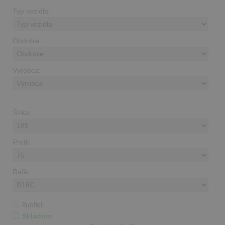
Typ vozidla:
Obdobie:
Výrobca:
Šírka:
Profil:
Ráfik:
Runflat
Skladom