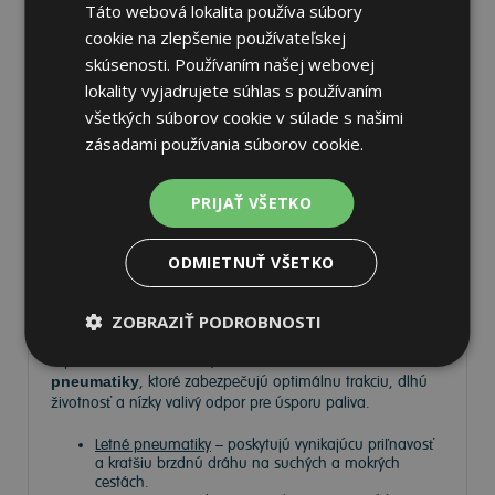
Táto webová lokalita používa súbory
cookie na zlepšenie používateľskej
skúsenosti. Používaním našej webovej
lokality vyjadrujete súhlas s používaním
všetkých súborov cookie v súlade s našimi
Pneumatiky
zásadami používania súborov cookie.
Vyberte si kvalitné
pneumatiky
pre bezpečnú, komfortnú
PRIJAŤ VŠETKO
a úspornú jazdu. Na
Tire.sk
nájdete široký výber
pneumatík pre rôzne typy vozidiel a jazdných podmienok.
ODMIETNUŤ VŠETKO
Ponúkame
prémiové značky
, ako
Continental
,
Barum
,
Matador
,
Semperit
, ako aj ďalších výrobcov:
Goodyear
,
Michelin
,
Pirelli
,
Dunlop
a
Nokian
.
ZOBRAZIŤ PODROBNOSTI
V ponuke máme
zimné, letné a celoročné
pneumatiky
, ktoré zabezpečujú optimálnu trakciu, dlhú
životnosť a nízky valivý odpor pre úsporu paliva.
Letné pneumatiky
– poskytujú vynikajúcu priľnavosť
a kratšiu brzdnú dráhu na suchých a mokrých
cestách.