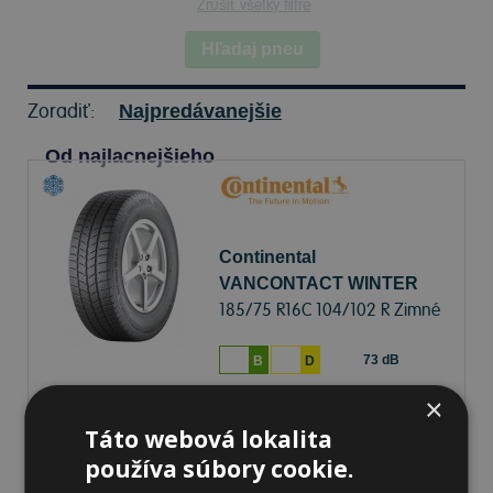
Zrušiť všetky filtre
Hľadaj pneu
Zoradiť:
Najpredávanejšie
Od najlacnejšieho
Continental
VANCONTACT WINTER
185/75 R16C 104/102 R Zimné
73 dB
B
D
×
Na sklade 20+ ks
-
K odberu na predajni 13.8.2026
Táto webová lokalita
K odberu na
17 pobočkách
používa súbory cookie.
139,36 €
Do košíka
ks