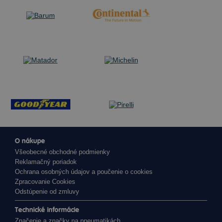
O nákupe
Všeobecné obchodné podmienky
Reklamačný poriadok
Ochrana osobných údajov a poučenie o cookies
Zpracovanie Cookies
Odstúpenie od zmluvy
Technické informácie
Značenie a značky na pneumatikách