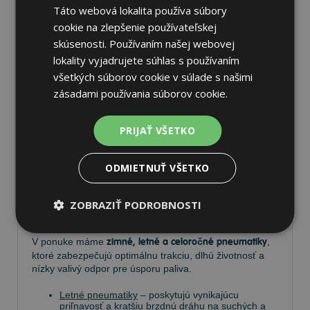
Táto webová lokalita používa súbory
cookie na zlepšenie používateľskej
skúsenosti. Používaním našej webovej
lokality vyjadrujete súhlas s používaním
Pneumatiky
všetkých súborov cookie v súlade s našimi
zásadami používania súborov cookie.
Vyberte si kvalitné
pneumatiky
pre bezpečnú, komfortnú
PRIJAŤ VŠETKO
a úspornú jazdu. Na
Tire.sk
nájdete široký výber
pneumatík pre rôzne typy vozidiel a jazdných
podmienok.
ODMIETNUŤ VŠETKO
Ponúkame
prémiové značky
, ako
Continental
,
Barum
,
Matador
,
Semperit
, ako aj ďalších výrobcov:
Goodyear
,
ZOBRAZIŤ PODROBNOSTI
Michelin
,
Pirelli
,
Dunlop
a
Nokian
.
V ponuke máme
zimné, letné a celoročné pneumatiky
,
ktoré zabezpečujú optimálnu trakciu, dlhú životnosť a
nízky valivý odpor pre úsporu paliva.
Letné pneumatiky
– poskytujú vynikajúcu
priľnavosť a kratšiu brzdnú dráhu na suchých a