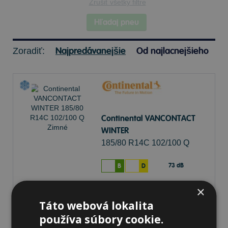
Zrušiť všetky filtre
Hľadaj pneu
Najpredávanejšie
Od najlacnejšieho
Zoradiť:
Continental VANCONTACT
WINTER
185/80 R14C 102/100 Q
Zimné
73 dB
B
D
×
Na sklade 5 ks
-
K odberu na predajni 12.8.2026
Táto webová lokalita
K odberu na
17 pobočkách
125,15 €
používa súbory cookie.
Do košíka
ks