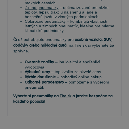
mokrých cestách.
Zimné pneumatiky
– optimalizované pre nízke
teploty, lepšiu trakciu na snehu a ľade a
bezpečnú jazdu v zimných podmienkach.
Celoročné pneumatiky
– kombinujú vlastnosti
letných a zimných pneumatík, ideálne pre mierne
klimatické podmienky.
Či už potrebujete pneumatiky pre
osobné vozidlá, SUV,
dodávky alebo nákladné autá
, na Tire.sk si vyberiete tie
správne.
Overené značky
– iba kvalitní a spoľahliví
výrobcovia
Výhodné ceny
– top kvalita za skvelé ceny
Rýchle doručenie
– pohodlný online nákup
Odborné poradenstvo
– pomôžeme s výberom
pneumatík
Vyberte si pneumatiky na
Tire.sk
a jazdite bezpečne za
každého počasia!