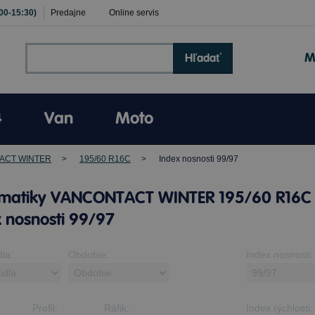
:00-15:30)
Predajne
Online servis
M
Hľadať
4
Van
Moto
ACT WINTER
195/60 R16C
Index nosnosti 99/97
matiky VANCONTACT WINTER 195/60 R16C 
 nosnosti 99/97
dla:
Obdobie:
Index nosnosti:
Profil:
Ráfik:
Index rýchlosti: