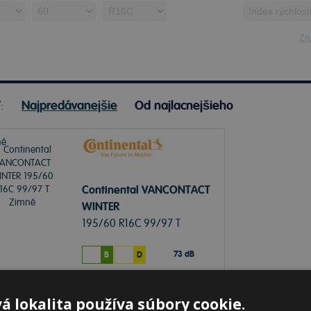
Zru
ť:
Najpredávanejšie
Od najlacnejšieho
Continental VANCONTACT
WINTER
195/60 R16C 99/97 T
Zimné
73 dB
B
D
lade 20+ ks
-
K odberu na predajni 12.8.2026
á lokalita používa súbory cookie.
ď
k odberu na
2 pobočkách