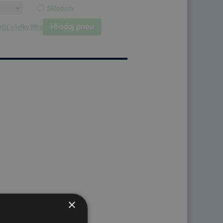
Skladom
Hľadaj pneu
šiť všetky filtre
×