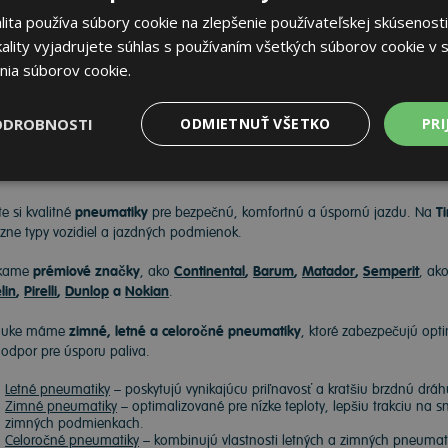
,42 €
ita používa súbory cookie na zlepšenie používateľskej skúsenosti
Do košíka
ks
ality vyjadrujete súhlas s používaním všetkých súborov cookie v s
nia súborov cookie.
ODROBNOSTI
ODMIETNUŤ VŠETKO
PRI
neumatiky
e si kvalitné
pneumatiky
pre bezpečnú, komfortnú a úspornú jazdu. Na
Ti
ôzne typy vozidiel a jazdných podmienok.
kame
prémiové značky
, ako
Continental
,
Barum
,
Matador
,
Semperit
, ak
lin
,
Pirelli
,
Dunlop
a
Nokian
.
nuke máme
zimné, letné a celoročné pneumatiky
, ktoré zabezpečujú opti
ý odpor pre úsporu paliva.
Letné pneumatiky
– poskytujú vynikajúcu priľnavosť a kratšiu brzdnú drá
Zimné pneumatiky
– optimalizované pre nízke teploty, lepšiu trakciu na 
zimných podmienkach.
Celoročné pneumatiky
– kombinujú vlastnosti letných a zimných pneumatík