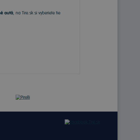
né autá
, na Tire.sk si vyberiete tie