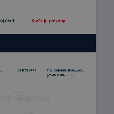
ôj účet
Košík je prázdny
-
0911725493
Ing. Katarína Balážová,
(Po-Pi 8:00-15:30)
Výrobca:
Runflat