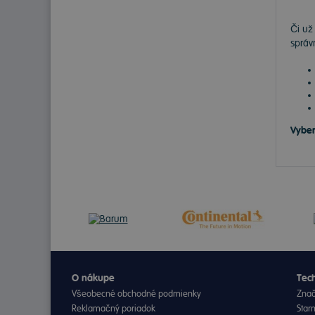
Či už
správ
Vyber
O nákupe
Tech
Všeobecné obchodné podmienky
Znač
Reklamačný poriadok
Star