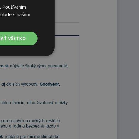
. Používaním
úlade s našimi
JAŤ VŠETKO
re.sk
nájdete široký výber pneumatík
o aj ďalších výrobcov:
Goodyear
,
málnu trakciu, dlhú životnosť a nízky
hu na suchých a mokrých cestách.
snehu a ľade a bezpečnú jazdu v
, ideálne pre mierne klimatické