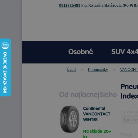
0911725493
Ing. Katarína Balážová,
(Po-Pi 8
Osobné
SUV 4x
Úvod
Pneumatiky
VANCONT
Pneu
Od najlacnejšieho
Index
Continental
Typ vozi
VANCONTACT
WINTER
195/60 R16C
99/97 T Zimné
Na sklade 20+
Šírka:
ks