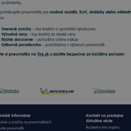
podmienky.
 potrebujete pneumatiky pre
osobné vozidlá, SUV, dodávky alebo náklad
ne.
Overené značky
– iba kvalitní a spoľahliví výrobcovia
Výhodné ceny
– top kvalita za skvelé ceny
Rýchle doručenie
– pohodlný online nákup
Odborné poradenstvo
– pomôžeme s výberom pneumatík
te si pneumatiky na
Tire.sk
a jazdite bezpečne za každého počasia!
nické informácie
Kontakt na predajne
Aktuálne akcie
enie a značky na pneumatikách
Rozbehni leto naplno
nutie pneumatík