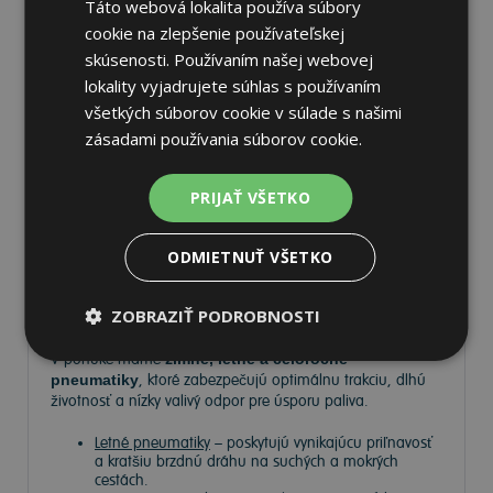
Táto webová lokalita používa súbory
cookie na zlepšenie používateľskej
skúsenosti. Používaním našej webovej
lokality vyjadrujete súhlas s používaním
všetkých súborov cookie v súlade s našimi
Pneumatiky
zásadami používania súborov cookie.
Vyberte si kvalitné
pneumatiky
pre bezpečnú, komfortnú
PRIJAŤ VŠETKO
a úspornú jazdu. Na
Tire.sk
nájdete široký výber
pneumatík pre rôzne typy vozidiel a jazdných podmienok.
ODMIETNUŤ VŠETKO
Ponúkame
prémiové značky
, ako
Continental
,
Barum
,
Matador
,
Semperit
, ako aj ďalších výrobcov:
Goodyear
,
ZOBRAZIŤ PODROBNOSTI
Michelin
,
Pirelli
,
Dunlop
a
Nokian
.
V ponuke máme
zimné, letné a celoročné
pneumatiky
, ktoré zabezpečujú optimálnu trakciu, dlhú
životnosť a nízky valivý odpor pre úsporu paliva.
Letné pneumatiky
– poskytujú vynikajúcu priľnavosť
a kratšiu brzdnú dráhu na suchých a mokrých
cestách.