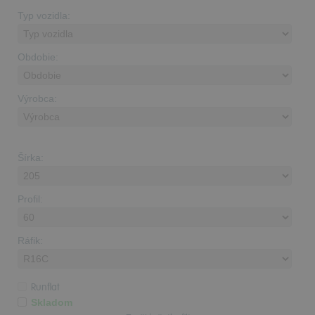
Typ vozidla:
Obdobie:
Výrobca:
Šírka:
Profil:
Ráfik:
Runflat
Skladom