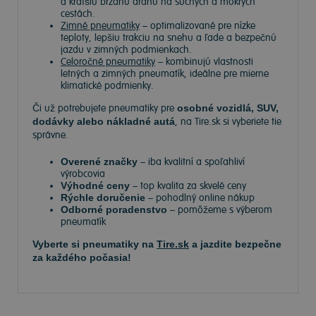
a kratšiu brzdnú dráhu na suchých a mokrých
cestách.
Zimné pneumatiky
– optimalizované pre nízke
teploty, lepšiu trakciu na snehu a ľade a bezpečnú
jazdu v zimných podmienkach.
Celoročné pneumatiky
– kombinujú vlastnosti
letných a zimných pneumatík, ideálne pre mierne
klimatické podmienky.
Či už potrebujete pneumatiky pre
osobné vozidlá, SUV,
dodávky alebo nákladné autá
, na Tire.sk si vyberiete tie
správne.
Overené značky
– iba kvalitní a spoľahliví
výrobcovia
Výhodné ceny
– top kvalita za skvelé ceny
Rýchle doručenie
– pohodlný online nákup
Odborné poradenstvo
– pomôžeme s výberom
pneumatík
Vyberte si pneumatiky na
Tire.sk
a jazdite bezpečne
za každého počasia!