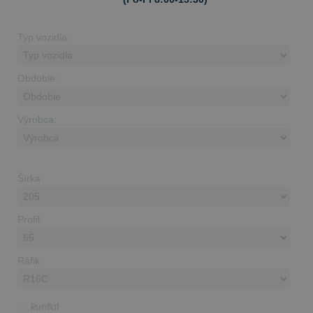
Typ vozidla:
Obdobie:
Výrobca:
Šírka:
Profil:
Ráfik:
Runflat