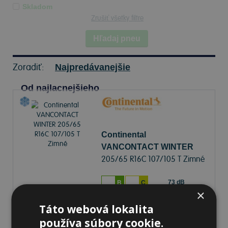
Skladom
Zrušiť všetky filtre
Hľadaj pneu
Zoradiť:
Najpredávanejšie
Od najlacnejšieho
Continental
VANCONTACT WINTER
205/65 R16C 107/105 T Zimné
73 dB
B
C
×
Táto webová lokalita
Na sklade 20+ ks
-
K odberu na predajni 12.8.2026
Ihneď
k odberu na
2 pobočkách
používa súbory cookie.