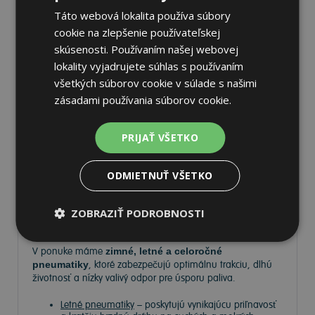
147,82 €
Do košíka
ks
Táto webová lokalita používa súbory
cookie na zlepšenie používateľskej
skúsenosti. Používaním našej webovej
lokality vyjadrujete súhlas s používaním
všetkých súborov cookie v súlade s našimi
Pneumatiky
zásadami používania súborov cookie.
PRIJAŤ VŠETKO
Vyberte si kvalitné
pneumatiky
pre bezpečnú, komfortnú
a úspornú jazdu. Na
Tire.sk
nájdete široký výber
pneumatík pre rôzne typy vozidiel a jazdných podmienok.
ODMIETNUŤ VŠETKO
Ponúkame
prémiové značky
, ako
Continental
,
Barum
,
Matador
,
Semperit
, ako aj ďalších výrobcov:
Goodyear
,
ZOBRAZIŤ PODROBNOSTI
Michelin
,
Pirelli
,
Dunlop
a
Nokian
.
V ponuke máme
zimné, letné a celoročné
pneumatiky
, ktoré zabezpečujú optimálnu trakciu, dlhú
životnosť a nízky valivý odpor pre úsporu paliva.
Letné pneumatiky
– poskytujú vynikajúcu priľnavosť