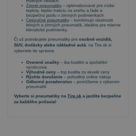
mokrých cestách.
Zimné pneumatiky
– optimalizované pre nízke
teploty, lepšiu trakciu na snehu a ľade a
bezpečnú jazdu v zimných podmienkach.
Celoročné pneumatiky
– kombinujú vlastnosti
letných a zimných pneumatík, ideálne pre mierne
klimatické podmienky.
Či už potrebujete pneumatiky pre
osobné vozidlá,
SUV, dodávky alebo nákladné autá
, na Tire.sk si
vyberiete tie správne.
Overené značky
– iba kvalitní a spoľahliví
výrobcovia
Výhodné ceny
– top kvalita za skvelé ceny
Rýchle doručenie
– pohodlný online nákup
Odborné poradenstvo
– pomôžeme s výberom
pneumatík
Vyberte si pneumatiky na
Tire.sk
a jazdite bezpečne
za každého počasia!