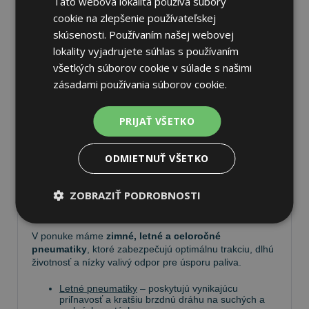
Táto webová lokalita používa súbory
cookie na zlepšenie používateľskej
skúsenosti. Používaním našej webovej
lokality vyjadrujete súhlas s používaním
všetkých súborov cookie v súlade s našimi
Pneumatiky
zásadami používania súborov cookie.
Vyberte si kvalitné
pneumatiky
pre bezpečnú,
PRIJAŤ VŠETKO
komfortnú a úspornú jazdu. Na
Tire.sk
nájdete široký
výber pneumatík pre rôzne typy vozidiel a jazdných
podmienok.
ODMIETNUŤ VŠETKO
Ponúkame
prémiové značky
, ako
Continental
,
ZOBRAZIŤ PODROBNOSTI
Barum
,
Matador
,
Semperit
, ako aj ďalších výrobcov:
Goodyear
,
Michelin
,
Pirelli
,
Dunlop
a
Nokian
.
V ponuke máme
zimné, letné a celoročné
pneumatiky
, ktoré zabezpečujú optimálnu trakciu, dlhú
životnosť a nízky valivý odpor pre úsporu paliva.
Letné pneumatiky
– poskytujú vynikajúcu
priľnavosť a kratšiu brzdnú dráhu na suchých a