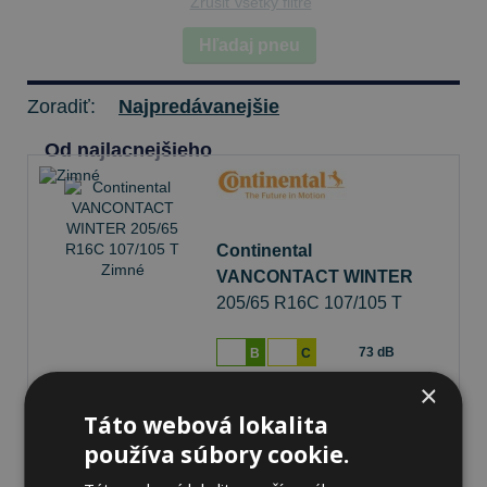
Zrušiť všetky filtre
Hľadaj pneu
Zoradiť:
Najpredávanejšie
Od najlacnejšieho
Continental
VANCONTACT WINTER
205/65 R16C 107/105 T
Zimné
73 dB
B
C
×
Na sklade 20+ ks
-
K odberu na predajni 13.8.2026
Táto webová lokalita
Ihneď
k odberu na
2 pobočkách
používa súbory cookie.
147,82 €
Do košíka
ks