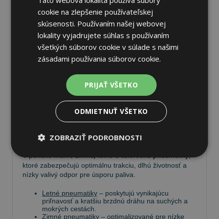
cookie na zlepšenie používateľskej
skúsenosti. Používaním našej webovej
lokality vyjadrujete súhlas s používaním
Pneumatiky
všetkých súborov cookie v súlade s našimi
zásadami používania súborov cookie.
Vyberte si kvalitné
pneumatiky
pre bezpečnú, komfortnú
a úspornú jazdu. Na
Tire.sk
nájdete široký výber
PRIJAŤ VŠETKO
pneumatík pre rôzne typy vozidiel a jazdných
podmienok.
ODMIETNUŤ VŠETKO
Ponúkame
prémiové značky
, ako
Continental
,
Barum
,
Matador
,
Semperit
, ako aj ďalších výrobcov:
Goodyear
,
Michelin
,
Pirelli
,
Dunlop
a
Nokian
.
ZOBRAZIŤ PODROBNOSTI
V ponuke máme
zimné, letné a celoročné pneumatiky
,
ktoré zabezpečujú optimálnu trakciu, dlhú životnosť a
nízky valivý odpor pre úsporu paliva.
Letné pneumatiky
– poskytujú vynikajúcu
priľnavosť a kratšiu brzdnú dráhu na suchých a
mokrých cestách.
Zimné pneumatiky
– optimalizované pre nízke