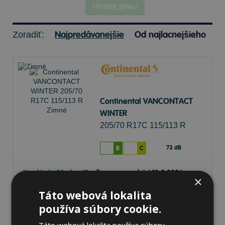
Hľadaj pneu
Najpredávanejšie
Od najlacnejšieho
Zoradiť:
Continental VANCONTACT
WINTER
205/70 R17C 115/113 R
Zimné
73 dB
B
C
Na sklade 20+ ks
-
K odberu na predajni 13.8.2026
×
K odberu na
17 pobočkách
Táto webová lokalita
275,34 €
Do košíka
ks
používa súbory cookie.
Táto webová lokalita používa súbory