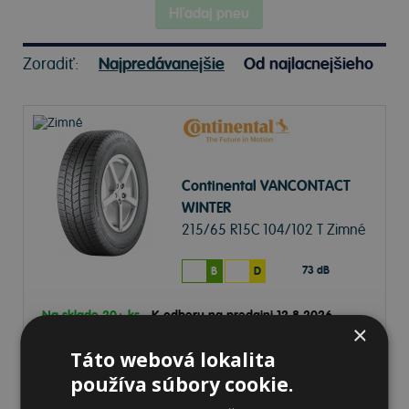
Hľadaj pneu
Zoradiť:
Najpredávanejšie
Od najlacnejšieho
Continental VANCONTACT
WINTER
215/65 R15C 104/102 T Zimné
73 dB
B
D
Na sklade 20+ ks
-
K odberu na predajni 12.8.2026
×
Ihneď
k odberu na
4 pobočkách
Táto webová lokalita
158,64 €
Do košíka
ks
používa súbory cookie.