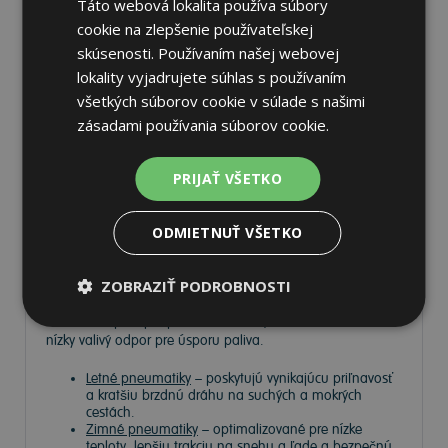
Táto webová lokalita používa súbory
cookie na zlepšenie používateľskej
skúsenosti. Používaním našej webovej
Pneumatiky
lokality vyjadrujete súhlas s používaním
všetkých súborov cookie v súlade s našimi
zásadami používania súborov cookie.
Vyberte si kvalitné
pneumatiky
pre bezpečnú, komfortnú a
úspornú jazdu. Na
Tire.sk
nájdete široký výber pneumatík
PRIJAŤ VŠETKO
pre rôzne typy vozidiel a jazdných podmienok.
Ponúkame
prémiové značky
, ako
Continental
,
Barum
,
ODMIETNUŤ VŠETKO
Matador
,
Semperit
, ako aj ďalších výrobcov:
Goodyear
,
Michelin
,
Pirelli
,
Dunlop
a
Nokian
.
ZOBRAZIŤ PODROBNOSTI
V ponuke máme
zimné, letné a celoročné pneumatiky
,
ktoré zabezpečujú optimálnu trakciu, dlhú životnosť a
nízky valivý odpor pre úsporu paliva.
Letné pneumatiky
– poskytujú vynikajúcu priľnavosť
a kratšiu brzdnú dráhu na suchých a mokrých
cestách.
Zimné pneumatiky
– optimalizované pre nízke
teploty, lepšiu trakciu na snehu a ľade a bezpečnú