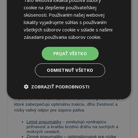
cookie na zlepšenie používateľskej
skúsenosti. Používaním našej webovej
lokality vyjadrujete súhlas s používaním
Pneumatiky
všetkých súborov cookie v súlade s našimi
zásadami používania súborov cookie.
Vyberte si kvalitné
pneumatiky
pre bezpečnú, komfortnú
a úspornú jazdu. Na
Tire.sk
nájdete široký výber
PRIJAŤ VŠETKO
pneumatík pre rôzne typy vozidiel a jazdných
podmienok.
ODMIETNUŤ VŠETKO
Ponúkame
prémiové značky
, ako
Continental
,
Barum
,
Matador
,
Semperit
, ako aj ďalších výrobcov:
Goodyear
,
Michelin
,
Pirelli
,
Dunlop
a
Nokian
.
ZOBRAZIŤ PODROBNOSTI
V ponuke máme
zimné, letné a celoročné pneumatiky
,
ktoré zabezpečujú optimálnu trakciu, dlhú životnosť a
nízky valivý odpor pre úsporu paliva.
Letné pneumatiky
– poskytujú vynikajúcu
priľnavosť a kratšiu brzdnú dráhu na suchých a
mokrých cestách.
Zimné pneumatiky
– optimalizované pre nízke