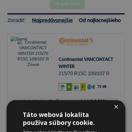
Hľadaj pneu
Najpredávanejšie
Od najlacnejšieho
Zoradiť:
Continental VANCONTACT
WINTER
215/70 R15C 109/107 R
Zimné
73 dB
B
C
Na sklade 20+ ks
-
K odberu na predajni 12.8.2026
×
K odberu na
17 pobočkách
Táto webová lokalita
148,83 €
Do košíka
ks
používa súbory cookie.
Táto webová lokalita používa súbory