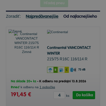
Hľadaj pneu
Najpredávanejšie
Od najlacnejšieho
Zoradiť:
Continental VANCONTACT
WINTER
215/75 R16C 116/114 R
Zimné
73 dB
B
C
Na sklade 20+ ks
-
K odberu na predajni 13.8.2026
Ihneď
k odberu na
1 pobočke
191,45 €
Do košíka
ks