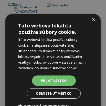
×
Continental VANCONTACT
Táto webová lokalita
WINTER
používa súbory cookie.
215/75 R16C 113/111 R
Zimné
Táto webová lokalita používa súbory
73 dB
B
C
cookie na zlepšenie používateľskej
skúsenosti. Používaním našej webovej
Na sklade 20+ ks
-
K odberu na predajni 13.8.2026
lokality vyjadrujete súhlas s používaním
K odberu na
17 pobočkách
všetkých súborov cookie v súlade s našimi
175,55 €
zásadami používania súborov cookie.
Do košíka
ks
PRIJAŤ VŠETKO
ODMIETNUŤ VŠETKO
Pneumatiky