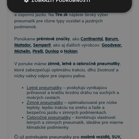
ZOBRAZIŤ PODROBNOSTI
Vyberte si kvalitné
pneumatiky
pre bezpečnú, komfortnú
a úspornú jazdu. Na
Tire.sk
nájdete široký výber
pneumatík pre rôzne typy vozidiel a jazdných
podmienok.
Ponúkame
prémiové značky
, ako
Continental
,
Barum
,
Matador
,
Semperit
, ako aj ďalších výrobcov:
Goodyear
,
Michelin
,
Pirelli
,
Dunlop
a
Nokian
.
V ponuke máme
zimné, letné a celoročné pneumatiky
,
ktoré zabezpečujú optimálnu trakciu, dlhú životnosť a
nízky valivý odpor pre úsporu paliva.
Letné pneumatiky
– poskytujú vynikajúcu
priľnavosť a kratšiu brzdnú dráhu na suchých a
mokrých cestách.
Zimné pneumatiky
– optimalizované pre nízke
teploty, lepšiu trakciu na snehu a ľade a
bezpečnú jazdu v zimných podmienkach.
Celoročné pneumatiky
– kombinujú vlastnosti
letných a zimných pneumatík, ideálne pre mierne
klimatické podmienky.
Či už potrebujete pneumatiky pre
osobné vozidlá, SUV,