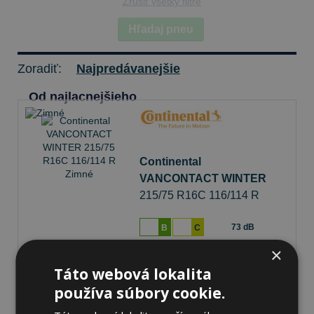
Zrušiť všetky filtre
Hľadaj pneu
Zoradiť:
Najpredávanejšie
Od najlacnejšieho
Continental
VANCONTACT WINTER
215/75 R16C 116/114 R
Zimné
73 dB
B
C
×
Na sklade 20+ ks
-
K odberu na predajni 12.8.2026
Táto webová lokalita
Ihneď
k odberu na
1 pobočke
používa súbory cookie.
191,45 €
Do košíka
ks