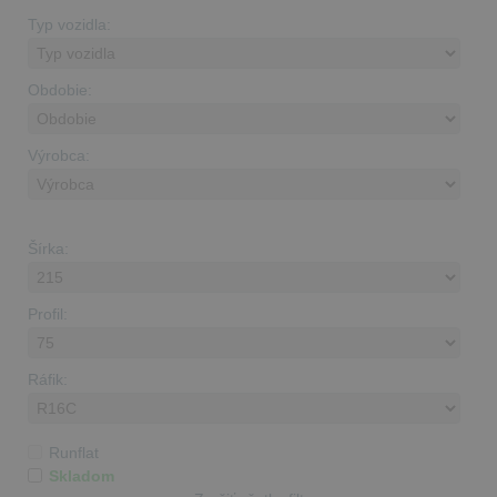
Typ vozidla:
Obdobie:
Výrobca:
Šírka:
Profil:
Ráfik:
Runflat
Skladom