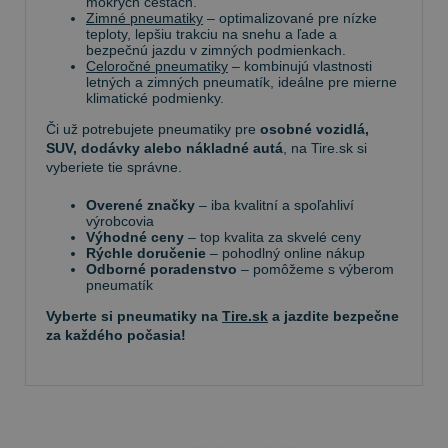
mokrých cestách.
Zimné pneumatiky
– optimalizované pre nízke
teploty, lepšiu trakciu na snehu a ľade a
bezpečnú jazdu v zimných podmienkach.
Celoročné pneumatiky
– kombinujú vlastnosti
letných a zimných pneumatík, ideálne pre mierne
klimatické podmienky.
Či už potrebujete pneumatiky pre
osobné vozidlá,
SUV, dodávky alebo nákladné autá
, na Tire.sk si
vyberiete tie správne.
Overené značky
– iba kvalitní a spoľahliví
výrobcovia
Výhodné ceny
– top kvalita za skvelé ceny
Rýchle doručenie
– pohodlný online nákup
Odborné poradenstvo
– pomôžeme s výberom
pneumatík
Vyberte si pneumatiky na
Tire.sk
a jazdite bezpečne
za každého počasia!