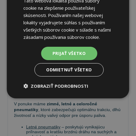
Táto webová lokalita používa súbory
cookie na zlepšenie používateľskej
skúsenosti. Používaním našej webovej
lokality vyjadrujete súhlas s používaním
všetkých súborov cookie v súlade s našimi
Pneumatiky
zásadami používania súborov cookie.
Vyberte si kvalitné
pneumatiky
pre bezpečnú,
PRIJAŤ VŠETKO
komfortnú a úspornú jazdu. Na
Tire.sk
nájdete široký
výber pneumatík pre rôzne typy vozidiel a jazdných
podmienok.
ODMIETNUŤ VŠETKO
Ponúkame
prémiové značky
, ako
Continental
,
ZOBRAZIŤ PODROBNOSTI
Barum
,
Matador
,
Semperit
, ako aj ďalších výrobcov:
Goodyear
,
Michelin
,
Pirelli
,
Dunlop
a
Nokian
.
V ponuke máme
zimné, letné a celoročné
pneumatiky
, ktoré zabezpečujú optimálnu trakciu, dlhú
životnosť a nízky valivý odpor pre úsporu paliva.
Letné pneumatiky
– poskytujú vynikajúcu
priľnavosť a kratšiu brzdnú dráhu na suchých a