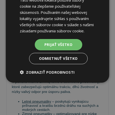
cookie na zlepšenie používateľskej
skúsenosti. Používaním našej webovej
lokality vyjadrujete súhlas s používaním
Pneumatiky
všetkých súborov cookie v súlade s našimi
zásadami používania súborov cookie.
Vyberte si kvalitné
pneumatiky
pre bezpečnú, komfortnú
a úspornú jazdu. Na
Tire.sk
nájdete široký výber
PRIJAŤ VŠETKO
pneumatík pre rôzne typy vozidiel a jazdných
podmienok.
ODMIETNUŤ VŠETKO
Ponúkame
prémiové značky
, ako
Continental
,
Barum
,
Matador
,
Semperit
, ako aj ďalších výrobcov:
Goodyear
,
Michelin
,
Pirelli
,
Dunlop
a
Nokian
.
ZOBRAZIŤ PODROBNOSTI
V ponuke máme
zimné, letné a celoročné pneumatiky
,
ktoré zabezpečujú optimálnu trakciu, dlhú životnosť a
nízky valivý odpor pre úsporu paliva.
Letné pneumatiky
– poskytujú vynikajúcu
priľnavosť a kratšiu brzdnú dráhu na suchých a
mokrých cestách.
Zimné pneumatiky
– optimalizované pre nízke