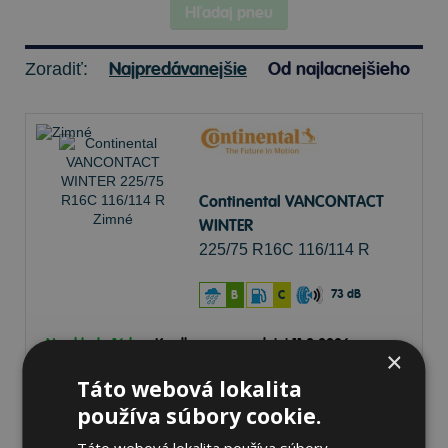
Hľadaj pneu
Najpredávanejšie
Od najlacnejšieho
Zoradiť:
Continental VANCONTACT
WINTER
225/75 R16C 116/114 R
Zimné
73 dB
B
C
Na sklade 16 ks
-
K odberu na predajni 11.8.2026
×
K odberu na
17 pobočkách
Táto webová lokalita
206,67 €
Do košíka
ks
používa súbory cookie.
Táto webová lokalita používa súbory