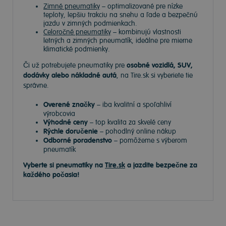
Zimné pneumatiky
– optimalizované pre nízke
teploty, lepšiu trakciu na snehu a ľade a bezpečnú
jazdu v zimných podmienkach.
Celoročné pneumatiky
– kombinujú vlastnosti
letných a zimných pneumatík, ideálne pre mierne
klimatické podmienky.
Či už potrebujete pneumatiky pre
osobné vozidlá, SUV,
dodávky alebo nákladné autá
, na Tire.sk si vyberiete tie
správne.
Overené značky
– iba kvalitní a spoľahliví
výrobcovia
Výhodné ceny
– top kvalita za skvelé ceny
Rýchle doručenie
– pohodlný online nákup
Odborné poradenstvo
– pomôžeme s výberom
pneumatík
Vyberte si pneumatiky na
Tire.sk
a jazdite bezpečne za
každého počasia!