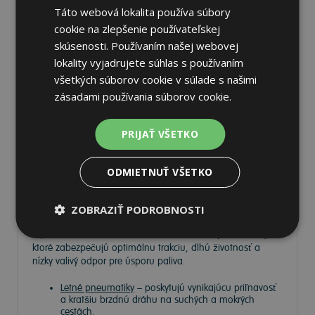
Táto webová lokalita používa súbory
cookie na zlepšenie používateľskej
skúsenosti. Používaním našej webovej
lokality vyjadrujete súhlas s používaním
Pneumatiky
všetkých súborov cookie v súlade s našimi
zásadami používania súborov cookie.
Vyberte si kvalitné
pneumatiky
pre bezpečnú, komfortnú a
PRIJAŤ VŠETKO
úspornú jazdu. Na
Tire.sk
nájdete široký výber pneumatík
pre rôzne typy vozidiel a jazdných podmienok.
ODMIETNUŤ VŠETKO
Ponúkame
prémiové značky
, ako
Continental
,
Barum
,
Matador
,
Semperit
, ako aj ďalších výrobcov:
Goodyear
,
Michelin
,
Pirelli
,
Dunlop
a
Nokian
.
ZOBRAZIŤ PODROBNOSTI
V ponuke máme
zimné, letné a celoročné pneumatiky
,
ktoré zabezpečujú optimálnu trakciu, dlhú životnosť a
nízky valivý odpor pre úsporu paliva.
Letné pneumatiky
– poskytujú vynikajúcu priľnavosť
a kratšiu brzdnú dráhu na suchých a mokrých
cestách.