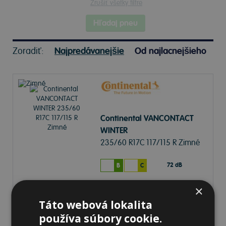
Zrušiť všetky filtre
Hľadaj pneu
Zoradiť:
Najpredávanejšie
Od najlacnejšieho
Continental VANCONTACT
WINTER
235/60 R17C 117/115 R Zimné
72 dB
B
C
×
Na sklade 20+ ks
-
K odberu na predajni 12.8.2026
Táto webová lokalita
K odberu na
17 pobočkách
235,42 €
používa súbory cookie.
Do košíka
ks