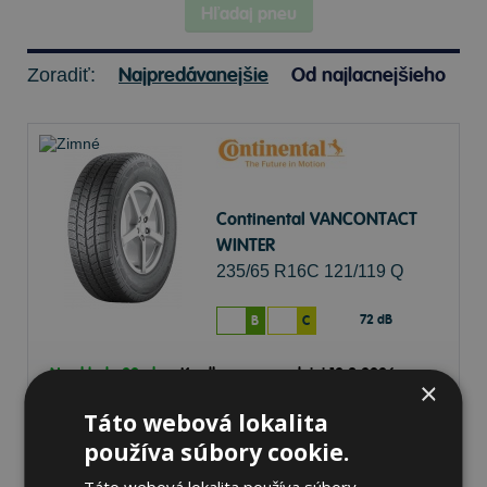
Hľadaj pneu
Najpredávanejšie
Od najlacnejšieho
Zoradiť:
Continental VANCONTACT
WINTER
235/65 R16C 121/119 Q
Zimné
72 dB
B
C
Na sklade 20+ ks
-
K odberu na predajni 12.8.2026
×
K odberu na
17 pobočkách
Táto webová lokalita
190,77 €
Do košíka
ks
používa súbory cookie.
Táto webová lokalita používa súbory