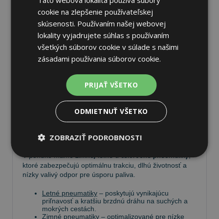
cookie na zlepšenie používateľskej
skúsenosti. Používaním našej webovej
lokality vyjadrujete súhlas s používaním
Pneumatiky
všetkých súborov cookie v súlade s našimi
zásadami používania súborov cookie.
Vyberte si kvalitné
pneumatiky
pre bezpečnú, komfortnú
a úspornú jazdu. Na
Tire.sk
nájdete široký výber
PRIJAŤ VŠETKO
pneumatík pre rôzne typy vozidiel a jazdných
podmienok.
ODMIETNUŤ VŠETKO
Ponúkame
prémiové značky
, ako
Continental
,
Barum
,
Matador
,
Semperit
, ako aj ďalších výrobcov:
Goodyear
,
Michelin
,
Pirelli
,
Dunlop
a
Nokian
.
ZOBRAZIŤ PODROBNOSTI
V ponuke máme
zimné, letné a celoročné pneumatiky
,
ktoré zabezpečujú optimálnu trakciu, dlhú životnosť a
nízky valivý odpor pre úsporu paliva.
Letné pneumatiky
– poskytujú vynikajúcu
priľnavosť a kratšiu brzdnú dráhu na suchých a
mokrých cestách.
Zimné pneumatiky
– optimalizované pre nízke