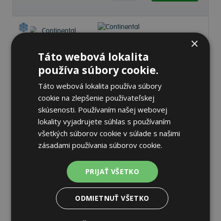
×
Táto webová lokalita
Continental
používa súbory cookie.
VANCONTACT WINTER
235/65 R16C 121/119 R Zimné
Táto webová lokalita používa súbory
cookie na zlepšenie používateľskej
73 dB
B
C
skúsenosti. Používaním našej webovej
lokality vyjadrujete súhlas s používaním
Na sklade 20+ ks
-
K odberu na predajni 12.8.2026
všetkých súborov cookie v súlade s našimi
Ihneď
k odberu na
1 pobočke
zásadami používania súborov cookie.
190,77 €
Do košíka
ks
PRIJAŤ VŠETKO
ODMIETNUŤ VŠETKO