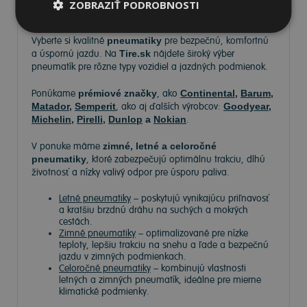
Pneumatiky
ZOBRAZIŤ PODROBNOSTI
Vyberte si kvalitné
pneumatiky
pre bezpečnú, komfortnú
a úspornú jazdu. Na
Tire.sk
nájdete široký výber
pneumatík pre rôzne typy vozidiel a jazdných podmienok.
Ponúkame
prémiové značky
, ako
Continental
,
Barum
,
Matador
,
Semperit
, ako aj ďalších výrobcov:
Goodyear
,
Michelin
,
Pirelli
,
Dunlop
a
Nokian
.
V ponuke máme
zimné, letné a celoročné
pneumatiky
, ktoré zabezpečujú optimálnu trakciu, dlhú
životnosť a nízky valivý odpor pre úsporu paliva.
Letné pneumatiky
– poskytujú vynikajúcu priľnavosť
a kratšiu brzdnú dráhu na suchých a mokrých
cestách.
Zimné pneumatiky
– optimalizované pre nízke
teploty, lepšiu trakciu na snehu a ľade a bezpečnú
jazdu v zimných podmienkach.
Celoročné pneumatiky
– kombinujú vlastnosti
letných a zimných pneumatík, ideálne pre mierne
klimatické podmienky.