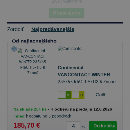
Zrušiť všetky filtre
Hľadaj pneu
Zoradiť:
Najpredávanejšie
Od najlacnejšieho
Continental
VANCONTACT WINTER
235/65 R16C 115/113 R Zimné
73 dB
B
C
Na sklade 20+ ks
-
K odberu na predajni 12.8.2026
Ihneď
k odberu na
5 pobočkách
185,70 €
Do košíka
ks