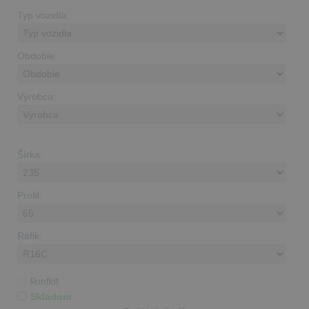
Typ vozidla:
Obdobie:
Výrobca:
Šírka:
Profil:
Ráfik:
Runflat
Skladom