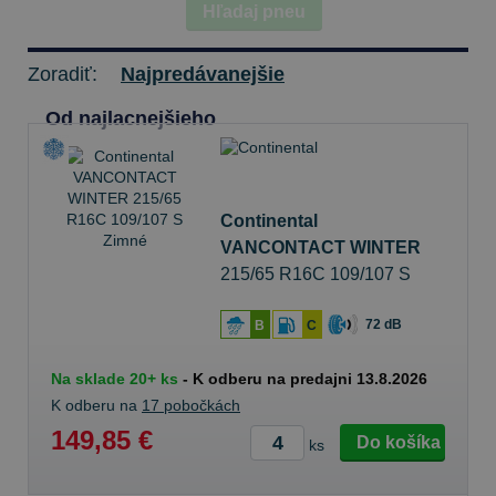
Hľadaj pneu
Zoradiť:
Najpredávanejšie
Od najlacnejšieho
Continental
VANCONTACT WINTER
215/65 R16C 109/107 S
Zimné
72 dB
B
C
Na sklade 20+ ks
-
K odberu na predajni 13.8.2026
K odberu na
17 pobočkách
149,85 €
Do košíka
ks