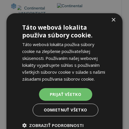
×
Continental
Táto webová lokalita
VANCONTACT WINTER
používa súbory cookie.
225/55 R17C 109/107 S
Táto webová lokalita používa súbory
Zimné
cookie na zlepšenie používateľskej
72 dB
B
C
skúsenosti. Používaním našej webovej
lokality vyjadrujete súhlas s používaním
Na sklade 20+ ks
-
K odberu na predajni 13.8.2026
všetkých súborov cookie v súlade s našimi
K odberu na
17 pobočkách
zásadami používania súborov cookie.
254,70 €
Do košíka
ks
PRIJAŤ VŠETKO
ODMIETNUŤ VŠETKO
Pneumatiky
ZOBRAZIŤ PODROBNOSTI