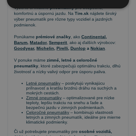
Vyberte si kvalitné
pneumatiky
pre bezpečnú,
komfortnú a úspornú jazdu. Na
Tire.sk
nájdete široký
výber pneumatík pre rôzne typy vozidiel a jazdných
podmienok.
Ponúkame
prémiové značky
, ako
Continental
,
Barum
,
Matador
,
Semperit
, ako aj ďalších výrobcov:
Goodyear
,
Michelin
,
Pirelli
,
Dunlop
a
Nokian
.
V ponuke máme
zimné, letné a celoročné
pneumatiky
, ktoré zabezpečujú optimálnu trakciu, dlhú
životnosť a nízky valivý odpor pre úsporu paliva.
Letné pneumatiky
– poskytujú vynikajúcu
priľnavosť a kratšiu brzdnú dráhu na suchých a
mokrých cestách.
Zimné pneumatiky
– optimalizované pre nízke
teploty, lepšiu trakciu na snehu a ľade a
bezpečnú jazdu v zimných podmienkach.
Celoročné pneumatiky
– kombinujú vlastnosti
letných a zimných pneumatík, ideálne pre mierne
klimatické podmienky.
Či už potrebujete pneumatiky pre
osobné vozidlá,