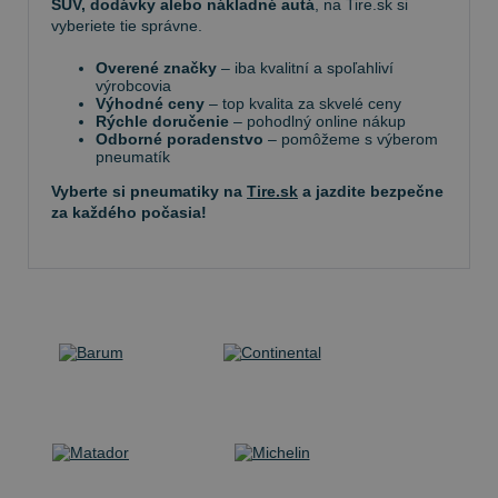
SUV, dodávky alebo nákladné autá
, na Tire.sk si
vyberiete tie správne.
Overené značky
– iba kvalitní a spoľahliví
výrobcovia
Výhodné ceny
– top kvalita za skvelé ceny
Rýchle doručenie
– pohodlný online nákup
Odborné poradenstvo
– pomôžeme s výberom
pneumatík
Vyberte si pneumatiky na
Tire.sk
a jazdite bezpečne
za každého počasia!