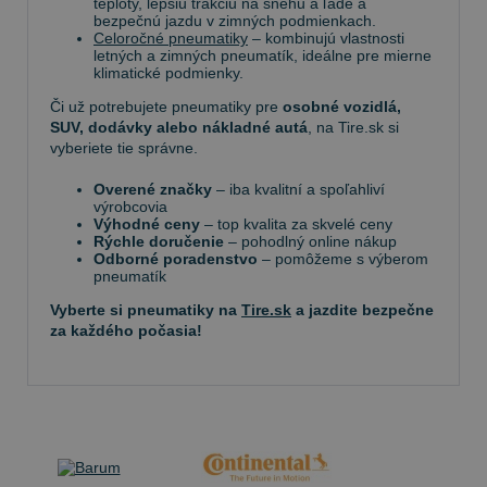
teploty, lepšiu trakciu na snehu a ľade a
bezpečnú jazdu v zimných podmienkach.
Celoročné pneumatiky
– kombinujú vlastnosti
letných a zimných pneumatík, ideálne pre mierne
klimatické podmienky.
Či už potrebujete pneumatiky pre
osobné vozidlá,
SUV, dodávky alebo nákladné autá
, na Tire.sk si
vyberiete tie správne.
Overené značky
– iba kvalitní a spoľahliví
výrobcovia
Výhodné ceny
– top kvalita za skvelé ceny
Rýchle doručenie
– pohodlný online nákup
Odborné poradenstvo
– pomôžeme s výberom
pneumatík
Vyberte si pneumatiky na
Tire.sk
a jazdite bezpečne
za každého počasia!