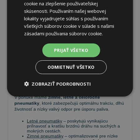
cookie na zlepšenie používateľskej
skúsenosti. Používaním našej webovej
lokality vyjadrujete súhlas s používaním
Pneumatiky
všetkých súborov cookie v súlade s našimi
zásadami používania súborov cookie.
Vyberte si kvalitné
pneumatiky
pre bezpečnú,
komfortnú a úspornú jazdu. Na
Tire.sk
nájdete široký
PRIJAŤ VŠETKO
výber pneumatík pre rôzne typy vozidiel a jazdných
podmienok.
ODMIETNUŤ VŠETKO
Ponúkame
prémiové značky
, ako
Continental
,
Barum
,
Matador
,
Semperit
, ako aj ďalších výrobcov:
ZOBRAZIŤ PODROBNOSTI
Goodyear
,
Michelin
,
Pirelli
,
Dunlop
a
Nokian
.
V ponuke máme
zimné, letné a celoročné
pneumatiky
, ktoré zabezpečujú optimálnu trakciu, dlhú
životnosť a nízky valivý odpor pre úsporu paliva.
Letné pneumatiky
– poskytujú vynikajúcu
priľnavosť a kratšiu brzdnú dráhu na suchých a
mokrých cestách.
Zimné pneumatiky
– optimalizované pre nízke