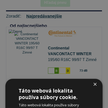
Hľadaj pneu
Zoradiť:
Najpredávanejšie
Od najlacnejšieho
Continental
VANCONTACT WINTER
195/60 R16C 99/97 T Zimné
73 dB
B
D
×
Na sklade 20+ ks
-
K odberu na predajni 13.8.2026
Ihneď
k odberu na
2 pobočkách
Táto webová lokalita
143,42 €
používa súbory cookie.
Do košíka
ks
Táto webová lokalita používa súbory