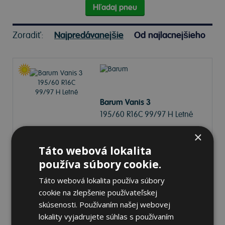
Hľadaj pneu
Zoradiť:
Najpredávanejšie
Od najlacnejšieho
Barum Vanis 3
195/60 R16C 99/97 H Letné
×
Táto webová lokalita
72 dB
C
C
používa súbory cookie.
Na sklade 20+ ks
-
K odberu na predajni 12.8.2026
Táto webová lokalita používa súbory
K odberu na
17 pobočkách
cookie na zlepšenie používateľskej
94,46 €
Do košíka
skúsenosti. Používaním našej webovej
ks
lokality vyjadrujete súhlas s používaním