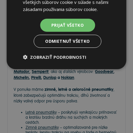
všetkých súborov cookie v súlade s našimi
zásadami používania súborov cookie.
Pneumatiky
PRIJAŤ VŠETKO
ODMIETNUŤ VŠETKO
Vyberte si kvalitné
pneumatiky
pre bezpečnú, komfortnú a
úspornú jazdu. Na
Tire.sk
nájdete široký výber pneumatík
pre rôzne typy vozidiel a jazdných podmienok.
ZOBRAZIŤ PODROBNOSTI
Ponúkame
prémiové značky
, ako
Continental
,
Barum
,
Matador
,
Semperit
, ako aj ďalších výrobcov:
Goodyear
,
Michelin
,
Pirelli
,
Dunlop
a
Nokian
.
V ponuke máme
zimné, letné a celoročné pneumatiky
,
ktoré zabezpečujú optimálnu trakciu, dlhú životnosť a
nízky valivý odpor pre úsporu paliva.
Letné pneumatiky
– poskytujú vynikajúcu priľnavosť
a kratšiu brzdnú dráhu na suchých a mokrých
cestách.
Zimné pneumatiky
– optimalizované pre nízke
teploty, lepšiu trakciu na snehu a ľade a bezpečnú