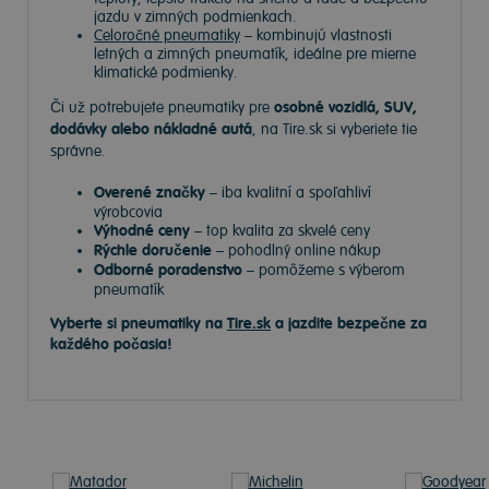
jazdu v zimných podmienkach.
Celoročné pneumatiky
– kombinujú vlastnosti
letných a zimných pneumatík, ideálne pre mierne
klimatické podmienky.
Či už potrebujete pneumatiky pre
osobné vozidlá, SUV,
dodávky alebo nákladné autá
, na Tire.sk si vyberiete tie
správne.
Overené značky
– iba kvalitní a spoľahliví
výrobcovia
Výhodné ceny
– top kvalita za skvelé ceny
Rýchle doručenie
– pohodlný online nákup
Odborné poradenstvo
– pomôžeme s výberom
pneumatík
Vyberte si pneumatiky na
Tire.sk
a jazdite bezpečne za
každého počasia!