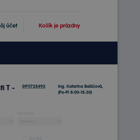
ôj účet
Košík je prázdny
i T -
0911725493
Ing. Katarína Balážová,
(Po-Pi 8:00-15:30)
Výrobca:
Runflat