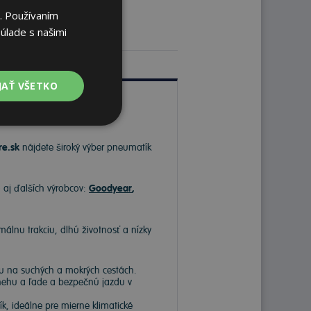
. Používaním
úlade s našimi
JAŤ VŠETKO
re.sk
nájdete široký výber pneumatík
o aj ďalších výrobcov:
Goodyear
,
málnu trakciu, dlhú životnosť a nízky
hu na suchých a mokrých cestách.
snehu a ľade a bezpečnú jazdu v
, ideálne pre mierne klimatické