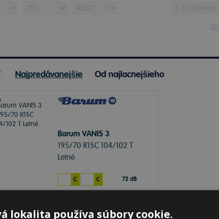
Zru
ť:
Najpredávanejšie
Od najlacnejšieho
Barum VANIS 3
195/70 R15C 104/102 T
Letné
72 dB
C
C
lade 20+ ks
-
K odberu na predajni 13.8.2026
á lokalita používa súbory cookie.
ď
k odberu na
1 pobočke