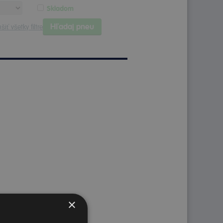
Skladom
Hľadaj pneu
šiť všetky filtre
×