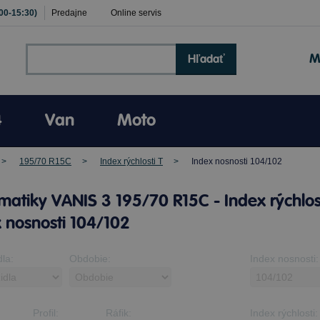
:00-15:30)
Predajne
Online servis
M
Hľadať
4
Van
Moto
195/70 R15C
Index rýchlosti T
Index nosnosti 104/102
atiky VANIS 3 195/70 R15C - Index rýchlost
 nosnosti 104/102
dla:
Obdobie:
Index nosnosti:
Profil:
Ráfik:
Index rýchlosti: