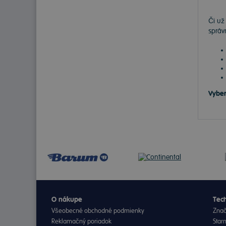
Či už
správ
Vyber
O nákupe
Tech
Všeobecné obchodné podmienky
Znač
Reklamačný poriadok
Star