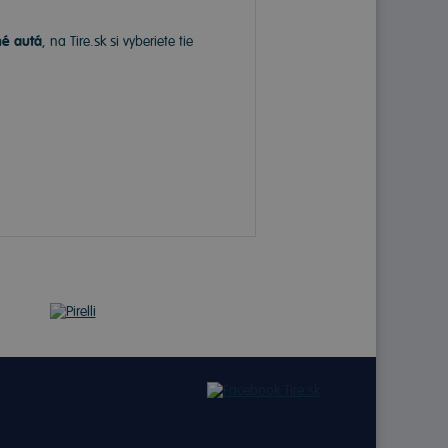
né autá
, na Tire.sk si vyberiete tie