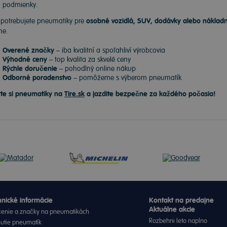
podmienky.
 potrebujete pneumatiky pre
osobné vozidlá, SUV, dodávky alebo náklad
ne.
Overené značky
– iba kvalitní a spoľahliví výrobcovia
Výhodné ceny
– top kvalita za skvelé ceny
Rýchle doručenie
– pohodlný online nákup
Odborné poradenstvo
– pomôžeme s výberom pneumatík
te si pneumatiky na
Tire.sk
a jazdite bezpečne za každého počasia!
nické informácie
Kontakt na predajne
Aktuálne akcie
enie a značky na pneumatikách
Rozbehni leto naplno
nutie pneumatík