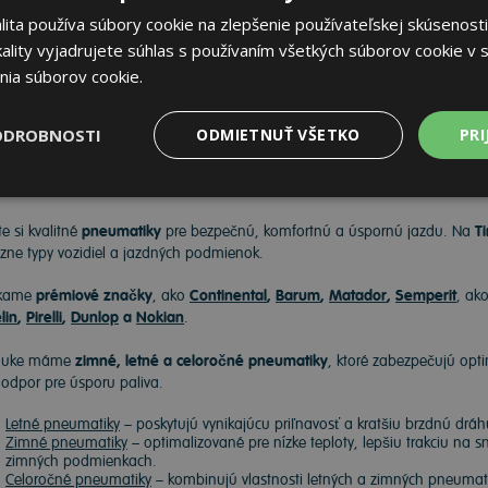
70 €
ita používa súbory cookie na zlepšenie používateľskej skúsenosti
Do košíka
ks
ality vyjadrujete súhlas s používaním všetkých súborov cookie v s
nia súborov cookie.
ODROBNOSTI
ODMIETNUŤ VŠETKO
PRI
neumatiky
e si kvalitné
pneumatiky
pre bezpečnú, komfortnú a úspornú jazdu. Na
Ti
ôzne typy vozidiel a jazdných podmienok.
kame
prémiové značky
, ako
Continental
,
Barum
,
Matador
,
Semperit
, ak
lin
,
Pirelli
,
Dunlop
a
Nokian
.
nuke máme
zimné, letné a celoročné pneumatiky
, ktoré zabezpečujú opti
ý odpor pre úsporu paliva.
Letné pneumatiky
– poskytujú vynikajúcu priľnavosť a kratšiu brzdnú drá
Zimné pneumatiky
– optimalizované pre nízke teploty, lepšiu trakciu na 
zimných podmienkach.
Celoročné pneumatiky
– kombinujú vlastnosti letných a zimných pneumatík