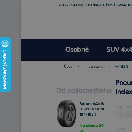
0911725493
Ing. Katarína Balážová,
(Po-Pi 8
Osobné
SUV 4x
Úvod
Pneumatiky
VANIS 3
Pneum
Od najlacnejšieho
Index
Barum VANIS
Typ vozi
3 195/70 R15C
104/102 T
Letné
Na sklade 20+
Šírka:
ks