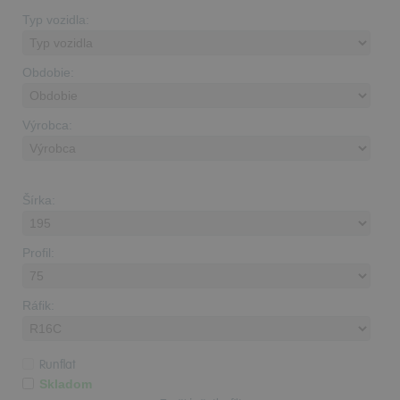
Typ vozidla:
Obdobie:
Výrobca:
Šírka:
Profil:
Ráfik:
Runflat
Skladom