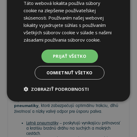
Táto webová lokalita používa súbory
cookie na zlepšenie používateľskej
skúsenosti. Používaním našej webovej
lokality vyjadrujete súhlas s používaním
všetkých súborov cookie v súlade s našimi
Pneumatiky
zásadami používania súborov cookie.
Vyberte si kvalitné
pneumatiky
pre bezpečnú, komfortnú
PRIJAŤ VŠETKO
a úspornú jazdu. Na
Tire.sk
nájdete široký výber
pneumatík pre rôzne typy vozidiel a jazdných podmienok.
ODMIETNUŤ VŠETKO
Ponúkame
prémiové značky
, ako
Continental
,
Barum
,
Matador
,
Semperit
, ako aj ďalších výrobcov:
Goodyear
,
Michelin
,
Pirelli
,
Dunlop
a
Nokian
.
ZOBRAZIŤ PODROBNOSTI
V ponuke máme
zimné, letné a celoročné
pneumatiky
, ktoré zabezpečujú optimálnu trakciu, dlhú
životnosť a nízky valivý odpor pre úsporu paliva.
Letné pneumatiky
– poskytujú vynikajúcu priľnavosť
a kratšiu brzdnú dráhu na suchých a mokrých
cestách.