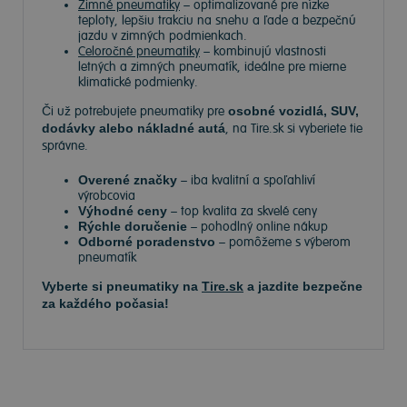
Zimné pneumatiky
– optimalizované pre nízke
teploty, lepšiu trakciu na snehu a ľade a bezpečnú
jazdu v zimných podmienkach.
Celoročné pneumatiky
– kombinujú vlastnosti
letných a zimných pneumatík, ideálne pre mierne
klimatické podmienky.
Či už potrebujete pneumatiky pre
osobné vozidlá, SUV,
dodávky alebo nákladné autá
, na Tire.sk si vyberiete tie
správne.
Overené značky
– iba kvalitní a spoľahliví
výrobcovia
Výhodné ceny
– top kvalita za skvelé ceny
Rýchle doručenie
– pohodlný online nákup
Odborné poradenstvo
– pomôžeme s výberom
pneumatík
Vyberte si pneumatiky na
Tire.sk
a jazdite bezpečne
za každého počasia!