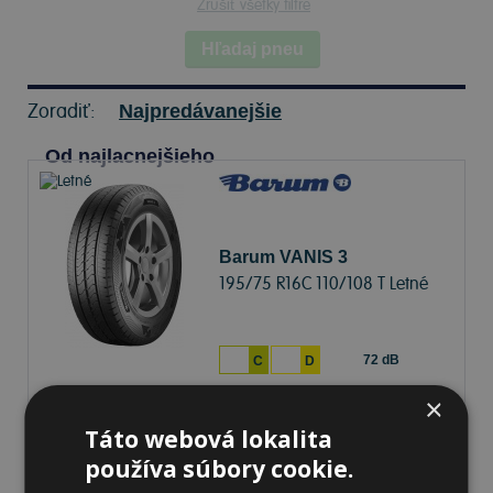
Zrušiť všetky filtre
Hľadaj pneu
Zoradiť:
Najpredávanejšie
Od najlacnejšieho
Barum VANIS 3
195/75 R16C 110/108 T Letné
72 dB
C
D
×
Na sklade 20+ ks
-
K odberu na predajni 11.8.2026
Táto webová lokalita
K odberu na
17 pobočkách
používa súbory cookie.
90,41 €
Do košíka
ks