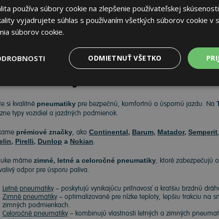
ita používa súbory cookie na zlepšenie používateľskej skúsenosti
67 €
Do košíka
ks
ality vyjadrujete súhlas s používaním všetkých súborov cookie v s
nia súborov cookie.
ODROBNOSTI
ODMIETNUŤ VŠETKO
PRI
neumatiky
e si kvalitné
pneumatiky
pre bezpečnú, komfortnú a úspornú jazdu. Na
ôzne typy vozidiel a jazdných podmienok.
kame
prémiové značky
, ako
Continental
,
Barum
,
Matador
,
Semperit
elin
,
Pirelli
,
Dunlop
a
Nokian
.
nuke máme
zimné, letné a celoročné pneumatiky
, ktoré zabezpečujú o
 valivý odpor pre úsporu paliva.
Letné pneumatiky
– poskytujú vynikajúcu priľnavosť a kratšiu brzdnú drá
Zimné pneumatiky
– optimalizované pre nízke teploty, lepšiu trakciu na 
zimných podmienkach.
Celoročné pneumatiky
– kombinujú vlastnosti letných a zimných pneumatík