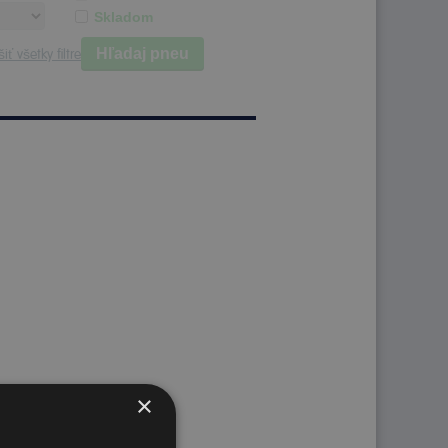
Skladom
Hľadaj pneu
iť všetky filtre
×