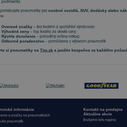
podmienky.
 potrebujete pneumatiky pre
osobné vozidlá, SUV, dodávky alebo nák
ne.
Overené značky
– iba kvalitní a spoľahliví výrobcovia
Výhodné ceny
– top kvalita za skvelé ceny
Rýchle doručenie
– pohodlný online nákup
Odborné poradenstvo
– pomôžeme s výberom pneumatík
rte si pneumatiky na
Tire.sk
a jazdite bezpečne za každého počasi
hnické informácie
Kontakt na predajne
Aktuálne akcie
enie a značky na pneumatikách
Rozbehni leto naplno
nutie pneumatík