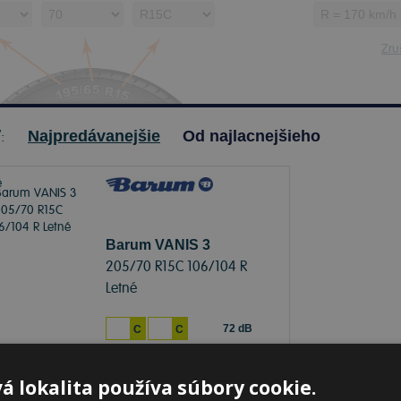
Zruš
ť:
Najpredávanejšie
Od najlacnejšieho
Barum VANIS 3
205/70 R15C 106/104 R
Letné
72 dB
C
C
klade 20+ ks
-
K odberu na predajni 11.8.2026
á lokalita používa súbory cookie.
beru na
17 pobočkách