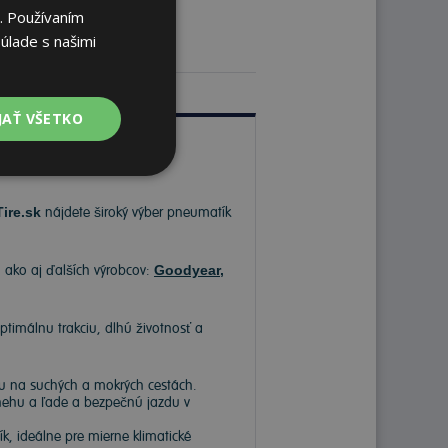
. Používaním
úlade s našimi
JAŤ VŠETKO
Tire.sk
nájdete široký výber pneumatík
, ako aj ďalších výrobcov:
Goodyear
,
ptimálnu trakciu, dlhú životnosť a
hu na suchých a mokrých cestách.
snehu a ľade a bezpečnú jazdu v
, ideálne pre mierne klimatické