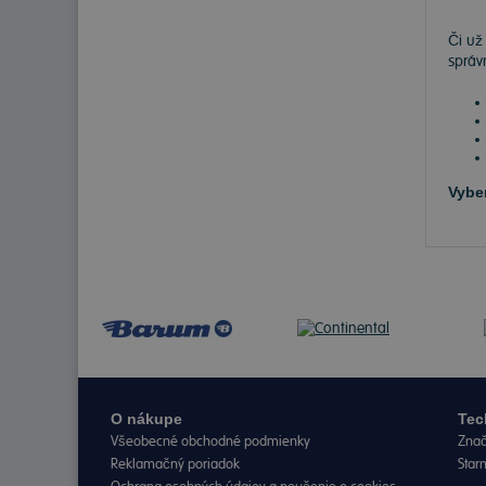
Či už
správ
Vybe
O nákupe
Tec
Všeobecné obchodné podmienky
Znač
Reklamačný poriadok
Star