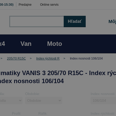
:00-15:30)
Predajne
Online servis
Môj
Hľadať
x4
Van
Moto
205/70 R15C
Index rýchlosti R
Index nosnosti 106/104
matiky VANIS 3 205/70 R15C - Index rýc
Index nosnosti 106/104
dla:
Obdobie:
Index nosnosti:
Profil:
Ráfik:
Index rýchlosti: