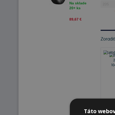
Na sklade
20+ ks
89,67 €
Zoradi
Na s
Táto webov
K od