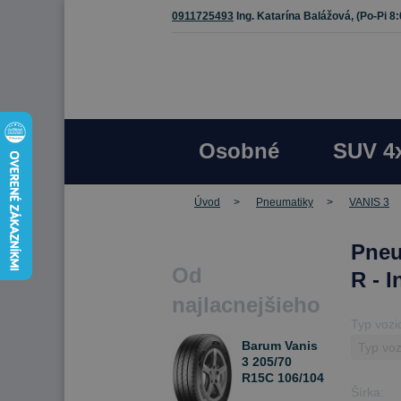
0911725493
Ing. Katarína Balážová,
(Po-Pi 8
Osobné
SUV 4
Úvod
Pneumatiky
VANIS 3
Pneu
Od
R - 
najlacnejšieho
Typ vozi
Barum Vanis
3 205/70
R15C 106/104
Šírka:
R Letné