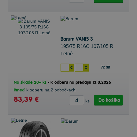
Barum VANIS 3
195/75 R16C 107/105 R
Letné
72 dB
C
C
Na sklade 20+ ks
-
K odberu na predajni 13.8.2026
Ihneď
k odberu na
2 pobočkách
83,39 €
Do košíka
ks