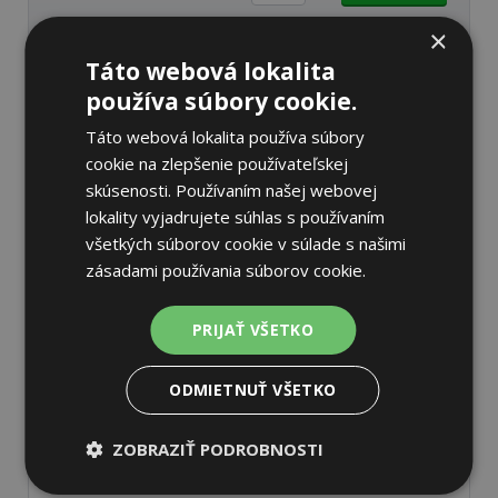
×
Táto webová lokalita
používa súbory cookie.
Táto webová lokalita používa súbory
Barum VANIS 3
cookie na zlepšenie používateľskej
225/75 R16C 121/120 R
skúsenosti. Používaním našej webovej
Letné
lokality vyjadrujete súhlas s používaním
všetkých súborov cookie v súlade s našimi
72 dB
C
C
zásadami používania súborov cookie.
Na sklade 14 ks
-
K odberu na predajni 13.8.2026
Ihneď
k odberu na
2 pobočkách
PRIJAŤ VŠETKO
133,21 €
Do košíka
ks
ODMIETNUŤ VŠETKO
ZOBRAZIŤ PODROBNOSTI