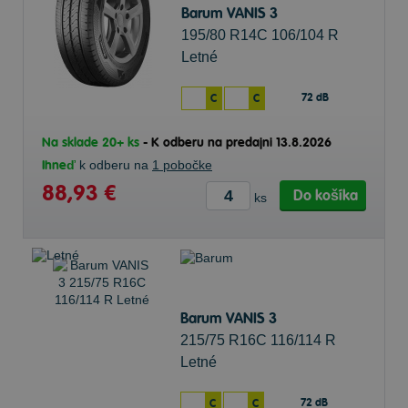
Barum VANIS 3
195/80 R14C 106/104 R
Letné
72 dB
C
C
Na sklade 20+ ks
-
K odberu na predajni 13.8.2026
Ihneď
k odberu na
1 pobočke
88,93 €
Do košíka
ks
Barum VANIS 3
215/75 R16C 116/114 R
Letné
72 dB
C
C