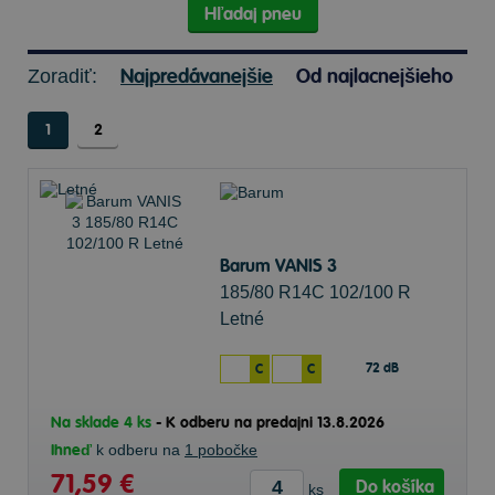
Hľadaj pneu
Najpredávanejšie
Od najlacnejšieho
Zoradiť:
1
2
Barum VANIS 3
185/80 R14C 102/100 R
Letné
72 dB
C
C
Na sklade 4 ks
-
K odberu na predajni 13.8.2026
Ihneď
k odberu na
1 pobočke
71,59 €
Do košíka
ks