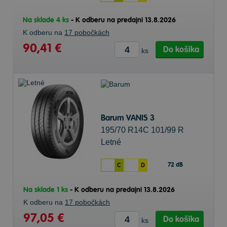
Na sklade 4 ks
-
K odberu na predajni 13.8.2026
K odberu na
17 pobočkách
90,41 €
Do košíka
ks
Barum VANIS 3
195/70 R14C 101/99 R
Letné
72 dB
C
D
Na sklade 1 ks
-
K odberu na predajni 13.8.2026
K odberu na
17 pobočkách
97,05 €
Do košíka
ks