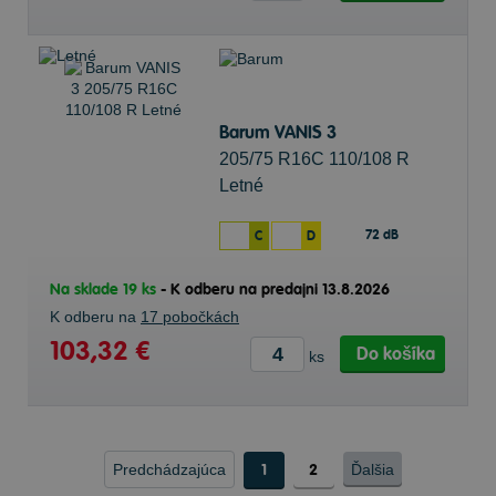
Barum VANIS 3
205/75 R16C 110/108 R
Letné
72 dB
C
D
Na sklade 19 ks
-
K odberu na predajni 13.8.2026
K odberu na
17 pobočkách
103,32 €
Do košíka
ks
Predchádzajúca
1
2
Ďalšia