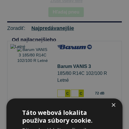
Zrušiť všetky filtre
Hľadaj pneu
Zoradiť:
Najpredávanejšie
Od najlacnejšieho
Barum VANIS 3
185/80 R14C 102/100 R
Letné
72 dB
C
C
×
Na sklade 4 ks
-
K odberu na predajni 13.8.2026
Táto webová lokalita
Ihneď
k odberu na
1 pobočke
používa súbory cookie.
71,59 €
Do košíka
ks