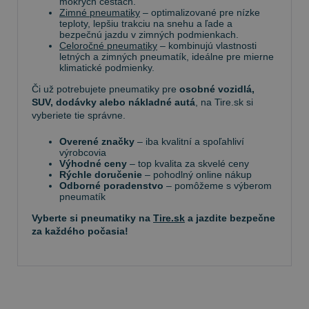
mokrých cestách.
Zimné pneumatiky
– optimalizované pre nízke
teploty, lepšiu trakciu na snehu a ľade a
bezpečnú jazdu v zimných podmienkach.
Celoročné pneumatiky
– kombinujú vlastnosti
letných a zimných pneumatík, ideálne pre mierne
klimatické podmienky.
Či už potrebujete pneumatiky pre
osobné vozidlá,
SUV, dodávky alebo nákladné autá
, na Tire.sk si
vyberiete tie správne.
Overené značky
– iba kvalitní a spoľahliví
výrobcovia
Výhodné ceny
– top kvalita za skvelé ceny
Rýchle doručenie
– pohodlný online nákup
Odborné poradenstvo
– pomôžeme s výberom
pneumatík
Vyberte si pneumatiky na
Tire.sk
a jazdite bezpečne
za každého počasia!