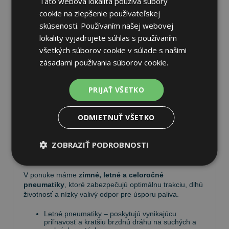
Táto webová lokalita používa súbory
cookie na zlepšenie používateľskej
skúsenosti. Používaním našej webovej
lokality vyjadrujete súhlas s používaním
všetkých súborov cookie v súlade s našimi
Pneumatiky
zásadami používania súborov cookie.
Vyberte si kvalitné
pneumatiky
pre bezpečnú,
PRIJAŤ VŠETKO
komfortnú a úspornú jazdu. Na
Tire.sk
nájdete široký
výber pneumatík pre rôzne typy vozidiel a jazdných
podmienok.
ODMIETNUŤ VŠETKO
Ponúkame
prémiové značky
, ako
Continental
,
ZOBRAZIŤ PODROBNOSTI
Barum
,
Matador
,
Semperit
, ako aj ďalších výrobcov:
Goodyear
,
Michelin
,
Pirelli
,
Dunlop
a
Nokian
.
V ponuke máme
zimné, letné a celoročné
pneumatiky
, ktoré zabezpečujú optimálnu trakciu, dlhú
životnosť a nízky valivý odpor pre úsporu paliva.
Letné pneumatiky
– poskytujú vynikajúcu
priľnavosť a kratšiu brzdnú dráhu na suchých a