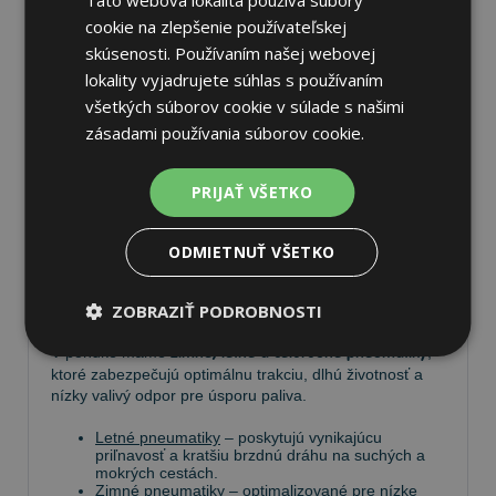
cookie na zlepšenie používateľskej
skúsenosti. Používaním našej webovej
lokality vyjadrujete súhlas s používaním
Pneumatiky
všetkých súborov cookie v súlade s našimi
zásadami používania súborov cookie.
Vyberte si kvalitné
pneumatiky
pre bezpečnú, komfortnú
a úspornú jazdu. Na
Tire.sk
nájdete široký výber
PRIJAŤ VŠETKO
pneumatík pre rôzne typy vozidiel a jazdných
podmienok.
ODMIETNUŤ VŠETKO
Ponúkame
prémiové značky
, ako
Continental
,
Barum
,
Matador
,
Semperit
, ako aj ďalších výrobcov:
Goodyear
,
Michelin
,
Pirelli
,
Dunlop
a
Nokian
.
ZOBRAZIŤ PODROBNOSTI
V ponuke máme
zimné, letné a celoročné pneumatiky
,
ktoré zabezpečujú optimálnu trakciu, dlhú životnosť a
nízky valivý odpor pre úsporu paliva.
Letné pneumatiky
– poskytujú vynikajúcu
priľnavosť a kratšiu brzdnú dráhu na suchých a
mokrých cestách.
Zimné pneumatiky
– optimalizované pre nízke