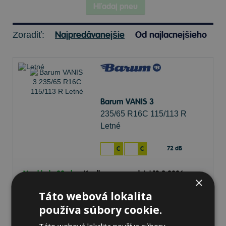
Hľadaj pneu
Najpredávanejšie
Od najlacnejšieho
Zoradiť:
Barum VANIS 3
235/65 R16C 115/113 R
Letné
72 dB
C
C
Na sklade 20+ ks
-
K odberu na predajni 13.8.2026
×
Ihneď
k odberu na
1 pobočke
Táto webová lokalita
124,36 €
Do košíka
ks
používa súbory cookie.
Táto webová lokalita používa súbory