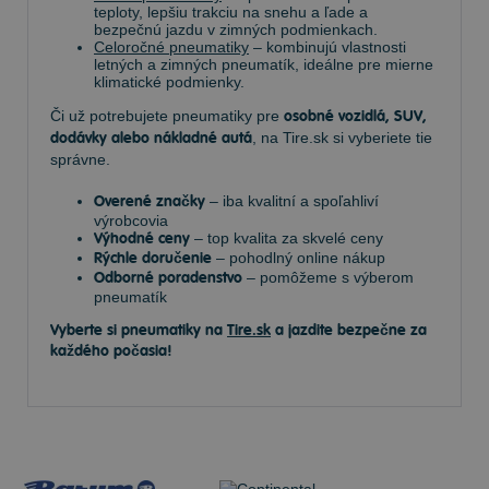
teploty, lepšiu trakciu na snehu a ľade a
bezpečnú jazdu v zimných podmienkach.
Celoročné pneumatiky
– kombinujú vlastnosti
letných a zimných pneumatík, ideálne pre mierne
klimatické podmienky.
Či už potrebujete pneumatiky pre
osobné vozidlá, SUV,
dodávky alebo nákladné autá
, na Tire.sk si vyberiete tie
správne.
Overené značky
– iba kvalitní a spoľahliví
výrobcovia
Výhodné ceny
– top kvalita za skvelé ceny
Rýchle doručenie
– pohodlný online nákup
Odborné poradenstvo
– pomôžeme s výberom
pneumatík
Vyberte si pneumatiky na
Tire.sk
a jazdite bezpečne za
každého počasia!