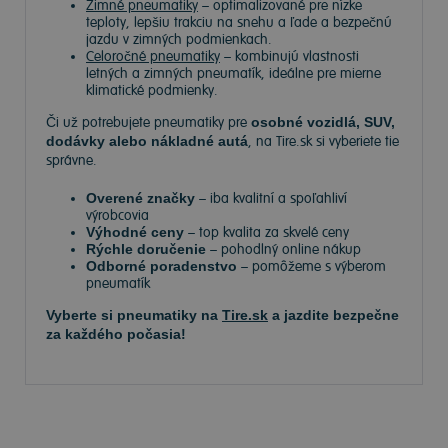
Zimné pneumatiky
– optimalizované pre nízke
teploty, lepšiu trakciu na snehu a ľade a bezpečnú
jazdu v zimných podmienkach.
Celoročné pneumatiky
– kombinujú vlastnosti
letných a zimných pneumatík, ideálne pre mierne
klimatické podmienky.
Či už potrebujete pneumatiky pre
osobné vozidlá, SUV,
dodávky alebo nákladné autá
, na Tire.sk si vyberiete tie
správne.
Overené značky
– iba kvalitní a spoľahliví
výrobcovia
Výhodné ceny
– top kvalita za skvelé ceny
Rýchle doručenie
– pohodlný online nákup
Odborné poradenstvo
– pomôžeme s výberom
pneumatík
Vyberte si pneumatiky na
Tire.sk
a jazdite bezpečne
za každého počasia!