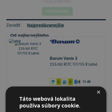
Zrušiť všetky filtre
Hľadaj pneu
Zoradiť:
Najpredávanejšie
Od najlacnejšieho
Barum Vanis 3
235/60 R17C 117/115 R Letné
72 dB
C
C
×
Na sklade 20+ ks
-
K odberu na predajni 12.8.2026
Táto webová lokalita
K odberu na
17 pobočkách
používa súbory cookie.
143,91 €
Do košíka
ks