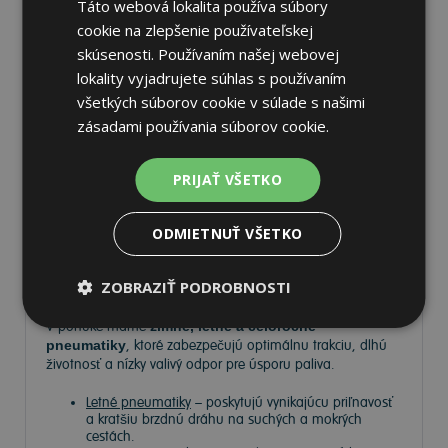
Táto webová lokalita používa súbory
cookie na zlepšenie používateľskej
skúsenosti. Používaním našej webovej
lokality vyjadrujete súhlas s používaním
všetkých súborov cookie v súlade s našimi
Pneumatiky
zásadami používania súborov cookie.
Vyberte si kvalitné
pneumatiky
pre bezpečnú, komfortnú
PRIJAŤ VŠETKO
a úspornú jazdu. Na
Tire.sk
nájdete široký výber
pneumatík pre rôzne typy vozidiel a jazdných podmienok.
ODMIETNUŤ VŠETKO
Ponúkame
prémiové značky
, ako
Continental
,
Barum
,
Matador
,
Semperit
, ako aj ďalších výrobcov:
Goodyear
,
ZOBRAZIŤ PODROBNOSTI
Michelin
,
Pirelli
,
Dunlop
a
Nokian
.
V ponuke máme
zimné, letné a celoročné
pneumatiky
, ktoré zabezpečujú optimálnu trakciu, dlhú
životnosť a nízky valivý odpor pre úsporu paliva.
Letné pneumatiky
– poskytujú vynikajúcu priľnavosť
a kratšiu brzdnú dráhu na suchých a mokrých
cestách.