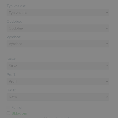
Typ vozidla:
Obdobie:
Výrobca:
Šírka:
Profil:
Ráfik:
Runflat
Skladom