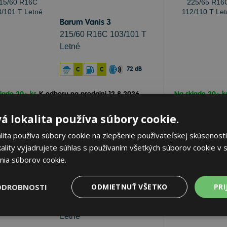
Barum Vanis 3
215/60 R16C 103/101 T
Letné
72 dB
C
C
lade 20+ ks
-
K odberu na predajni 12.8.2026
Na sklade 20+ k
ď
k odberu na
2 pobočkách
Ihneď
k odberu
á lokalita používa súbory cookie.
,55 €
116,24 €
Do košíka
ks
ita používa súbory cookie na zlepšenie používateľskej skúsenosti
ality vyjadrujete súhlas s používaním všetkých súborov cookie v s
nia súborov cookie.
ODROBNOSTI
ODMIETNUŤ VŠETKO
PRI
Barum Vanis 3
175/65 R14C 90/88 T
Letné