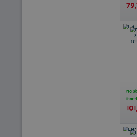
79,
Na sk
Ihne
101