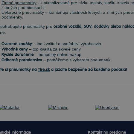
Zimné pneumatiky
– optimalizované pre nízke teploty, lepšiu trakciu
zimných podmienkach.
Celoročné pneumatiky
– kombinujú vlastnosti letných a zimných pneum
podmienky.
 potrebujete pneumatiky pre
osobné vozidlá, SUV, dodávky alebo nákla
ne.
Overené značky
– iba kvalitní a spoľahliví výrobcovia
Výhodné ceny
– top kvalita za skvelé ceny
Rýchle doručenie
– pohodlný online nákup
Odborné poradenstvo
– pomôžeme s výberom pneumatík
te si pneumatiky na
Tire.sk
a jazdite bezpečne za každého počasia!
nické informácie
Kontakt na predajne