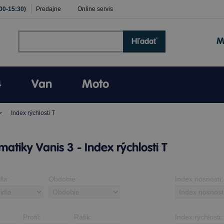
:00-15:30)
Predajne
Online servis
M
Hľadať
4
Van
Moto
Index rýchlosti T
atiky Vanis 3 - Index rýchlosti T
dla:
Obdobie:
Index nosnosti:
Profil:
Ráfik:
Index rýchlosti: