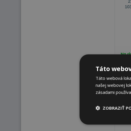
Na sk
Ihne
Táto webov
112
Táto webová lokal
našej webovej lok
zásadami používa
ZOBRAZIŤ P