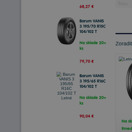
68,27 €
Barum VANIS
3 195/70 R15C
104/102 T
Letné
Na sklade 20+
Zoradi
ks
79,70 €
Barum VANIS
3 195/65 R16C
104/102 T
Letné
Na sklade 20+
ks
90,04 €
Na sk
Ihne