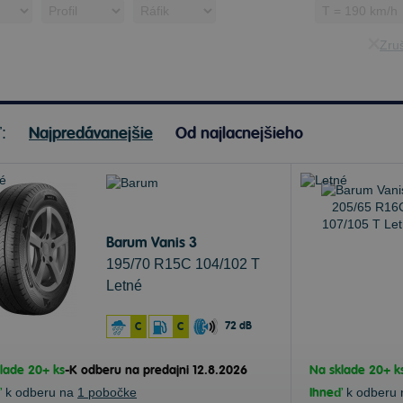
Zruš
Najpredávanejšie
Od najlacnejšieho
ť:
Barum Vanis 3
195/70 R15C 104/102 T
Letné
72 dB
C
C
lade 20+ ks
-
K odberu na predajni 12.8.2026
Na sklade 20+ k
ď
k odberu na
1 pobočke
Ihneď
k odberu