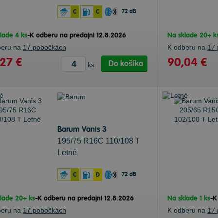
72 dB
C
C
lade 4 ks
-
K odberu na predajni 12.8.2026
Na sklade 20+ k
beru na
17 pobočkách
K odberu na
17
27 €
90,04 €
Do košíka
ks
Barum Vanis 3
195/75 R16C 110/108 T
Letné
72 dB
C
D
lade 20+ ks
-
K odberu na predajni 12.8.2026
Na sklade 1 ks
-
K
beru na
17 pobočkách
K odberu na
17