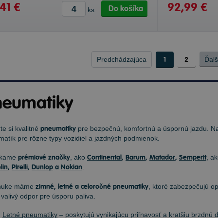
41 €
92,99 €
Do košíka
ks
Predchádzajúca
1
2
Ďalš
neumatiky
te si kvalitné
pneumatiky
pre bezpečnú, komfortnú a úspornú jazdu. 
atík pre rôzne typy vozidiel a jazdných podmienok.
úkame
prémiové značky
, ako
Continental
,
Barum
,
Matador
,
Semperit
, a
lin
,
Pirelli
,
Dunlop
a
Nokian
.
nuke máme
zimné, letné a celoročné pneumatiky
, ktoré zabezpečujú op
 valivý odpor pre úsporu paliva.
Letné pneumatiky
– poskytujú vynikajúcu priľnavosť a kratšiu brzdnú