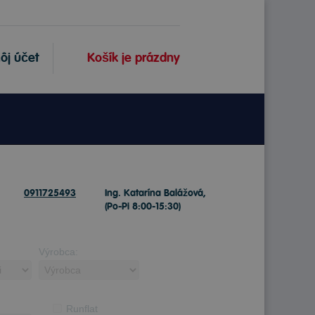
ôj účet
Košík je prázdny
0911725493
Ing. Katarína Balážová,
(Po-Pi 8:00-15:30)
Výrobca:
Runflat