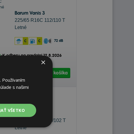
Barum Vanis 3
225/65 R16C 112/110 T
Letné
72 dB
C
C
s
-
K odberu na predajni 12.8.2026
×
 na
2 pobočkách
Do košíka
ks
. Používaním
úlade s našimi
JAŤ VŠETKO
Barum Vanis 3
195/65 R16C 104/102 T
Letné