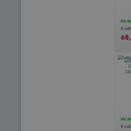
Na sk
K od
68,
Na sk
K od