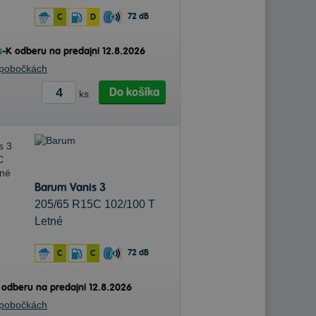
72 dB
C
D
s
-
K odberu na predajni 12.8.2026
 pobočkách
Do košíka
ks
Barum Vanis 3
205/65 R15C 102/100 T
Letné
72 dB
C
C
 odberu na predajni 12.8.2026
 pobočkách