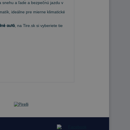
 na snehu a ľade a bezpečnú jazdu v
atík, ideálne pre mierne klimatické
dné autá
, na Tire.sk si vyberiete tie