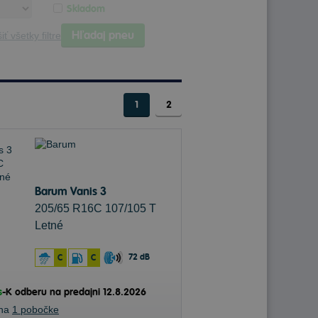
Skladom
Hľadaj pneu
iť všetky filtre
1
2
Barum Vanis 3
205/65 R16C 107/105 T
Letné
72 dB
C
C
s
-
K odberu na predajni 12.8.2026
 na
1 pobočke