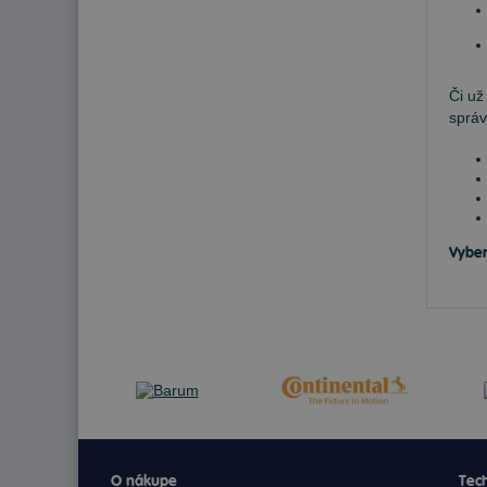
Či už
správ
Vyber
O nákupe
Tech