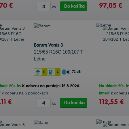
70 €
97,05 €
Do košíka
ks
Barum Vanis 3
215/65 R16C 109/107 T
Letné
72 dB
C
C
lade 20+ ks
-
K odberu na predajni 12.8.2026
Na sklade 20+ k
ď
k odberu na
6 pobočkách
Ihneď
k odberu
,11 €
112,55 €
Do košíka
ks