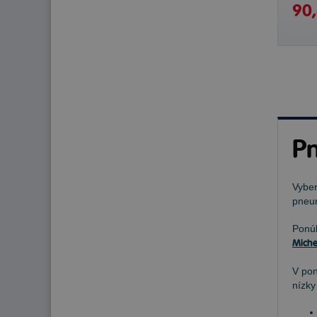
90,
P
Vyber
pneum
Pon
Miche
V po
nízky