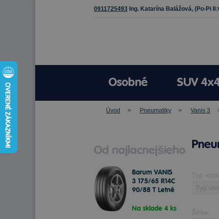
0911725493
Ing. Katarína Balážová,
(Po-Pi 8
Osobné
SUV 4x
Úvod
Pneumatiky
Vanis 3
Pneum
Od najlacnejšieho
Barum VANIS
Typ vozi
3 175/65 R14C
90/88 T Letné
Na sklade 4 ks
Šírka: