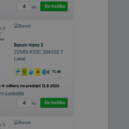
Do košíka
ks
Barum Vanis 3
215/65 R15C 104/102 T
Letné
72 dB
C
D
s
-
K odberu na predajni 12.8.2026
 na
1 pobočke
Do košíka
ks