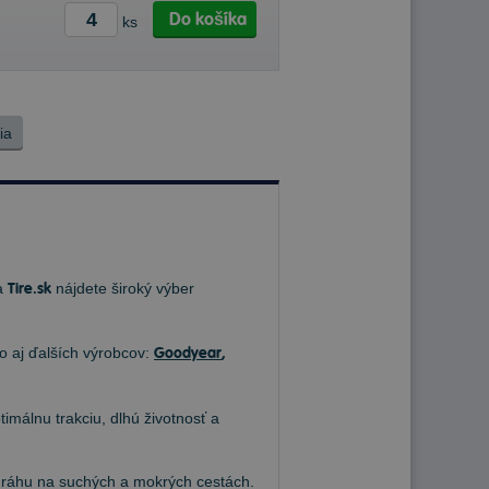
Do košíka
ks
ia
Na
Tire.sk
nájdete široký výber
ko aj ďalších výrobcov:
Goodyear
,
timálnu trakciu, dlhú životnosť a
 dráhu na suchých a mokrých cestách.