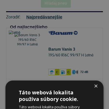
Hľadaj pneu
Zoradiť:
Najpredávanejšie
Od najlacnejšieho
Barum Vanis 3
195/60 R16C 99/97 H Letné
72 dB
C
C
×
Na sklade 20+ ks
-
K odberu na predajni 12.8.2026
K odberu na
17 pobočkách
Táto webová lokalita
94,46 €
používa súbory cookie.
Do košíka
ks
Táto webová lokalita používa súbory