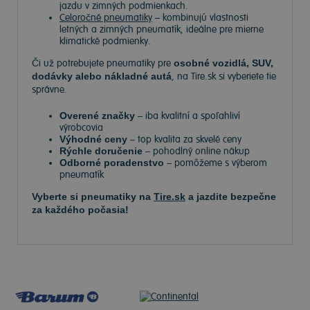
jazdu v zimných podmienkach.
Celoročné pneumatiky
– kombinujú vlastnosti
letných a zimných pneumatík, ideálne pre mierne
klimatické podmienky.
Či už potrebujete pneumatiky pre
osobné vozidlá, SUV,
dodávky alebo nákladné autá
, na Tire.sk si vyberiete tie
správne.
Overené značky
– iba kvalitní a spoľahliví
výrobcovia
Výhodné ceny
– top kvalita za skvelé ceny
Rýchle doručenie
– pohodlný online nákup
Odborné poradenstvo
– pomôžeme s výberom
pneumatík
Vyberte si pneumatiky na
Tire.sk
a jazdite bezpečne
za každého počasia!