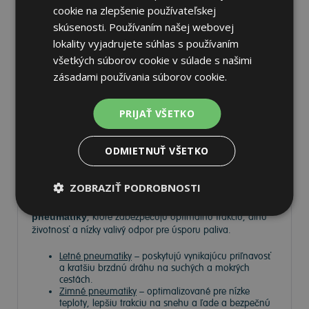
cookie na zlepšenie používateľskej
skúsenosti. Používaním našej webovej
lokality vyjadrujete súhlas s používaním
Pneumatiky
všetkých súborov cookie v súlade s našimi
zásadami používania súborov cookie.
Vyberte si kvalitné
pneumatiky
pre bezpečnú, komfortnú
a úspornú jazdu. Na
Tire.sk
nájdete široký výber
PRIJAŤ VŠETKO
pneumatík pre rôzne typy vozidiel a jazdných podmienok.
ODMIETNUŤ VŠETKO
Ponúkame
prémiové značky
, ako
Continental
,
Barum
,
Matador
,
Semperit
, ako aj ďalších výrobcov:
Goodyear
,
Michelin
,
Pirelli
,
Dunlop
a
Nokian
.
ZOBRAZIŤ PODROBNOSTI
V ponuke máme
zimné, letné a celoročné
pneumatiky
, ktoré zabezpečujú optimálnu trakciu, dlhú
životnosť a nízky valivý odpor pre úsporu paliva.
Letné pneumatiky
– poskytujú vynikajúcu priľnavosť
a kratšiu brzdnú dráhu na suchých a mokrých
cestách.
Zimné pneumatiky
– optimalizované pre nízke
teploty, lepšiu trakciu na snehu a ľade a bezpečnú