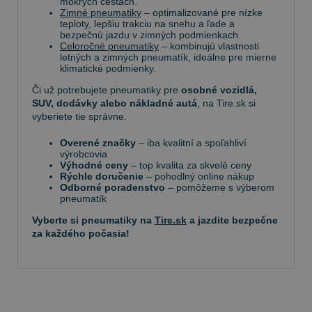
mokrých cestách.
Zimné pneumatiky
– optimalizované pre nízke
teploty, lepšiu trakciu na snehu a ľade a
bezpečnú jazdu v zimných podmienkach.
Celoročné pneumatiky
– kombinujú vlastnosti
letných a zimných pneumatík, ideálne pre mierne
klimatické podmienky.
Či už potrebujete pneumatiky pre
osobné vozidlá,
SUV, dodávky alebo nákladné autá
, na Tire.sk si
vyberiete tie správne.
Overené značky
– iba kvalitní a spoľahliví
výrobcovia
Výhodné ceny
– top kvalita za skvelé ceny
Rýchle doručenie
– pohodlný online nákup
Odborné poradenstvo
– pomôžeme s výberom
pneumatík
Vyberte si pneumatiky na
Tire.sk
a jazdite bezpečne
za každého počasia!