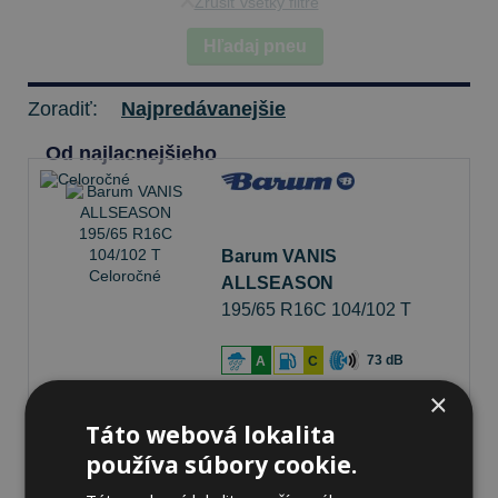
Zrušiť všetky filtre
Hľadaj pneu
Zoradiť:
Najpredávanejšie
Od najlacnejšieho
Barum VANIS
ALLSEASON
195/65 R16C 104/102 T
Celoročné
73 dB
A
C
×
Na sklade 20+ ks
-
K odberu na predajni 13.8.2026
Táto webová lokalita
K odberu na
17 pobočkách
používa súbory cookie.
90,77 €
Do košíka
ks