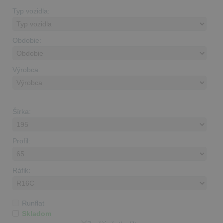
Typ vozidla:
Obdobie:
Výrobca:
Šírka:
Profil:
Ráfik:
Runflat
Skladom