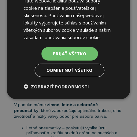
Táto webová lokalita používa súbory
cookie na zlepšenie používateľskej
skúsenosti. Používaním našej webovej
lokality vyjadrujete súhlas s používaním
všetkých súborov cookie v súlade s našimi
Pneumatiky
zásadami používania súborov cookie.
Vyberte si kvalitné
pneumatiky
pre bezpečnú,
PRIJAŤ VŠETKO
komfortnú a úspornú jazdu. Na
Tire.sk
nájdete široký
výber pneumatík pre rôzne typy vozidiel a jazdných
podmienok.
ODMIETNUŤ VŠETKO
Ponúkame
prémiové značky
, ako
Continental
,
ZOBRAZIŤ PODROBNOSTI
Barum
,
Matador
,
Semperit
, ako aj ďalších výrobcov:
Goodyear
,
Michelin
,
Pirelli
,
Dunlop
a
Nokian
.
V ponuke máme
zimné, letné a celoročné
pneumatiky
, ktoré zabezpečujú optimálnu trakciu, dlhú
životnosť a nízky valivý odpor pre úsporu paliva.
Letné pneumatiky
– poskytujú vynikajúcu
priľnavosť a kratšiu brzdnú dráhu na suchých a