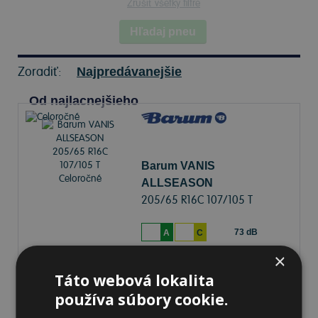
Zrušiť všetky filtre
Hľadaj pneu
Zoradiť:
Najpredávanejšie
Od najlacnejšieho
Barum VANIS
ALLSEASON
205/65 R16C 107/105 T
Celoročné
73 dB
A
C
×
Na sklade 20+ ks
-
K odberu na predajni 13.8.2026
Táto webová lokalita
Ihneď
k odberu na
1 pobočke
používa súbory cookie.
102,58 €
Do košíka
ks