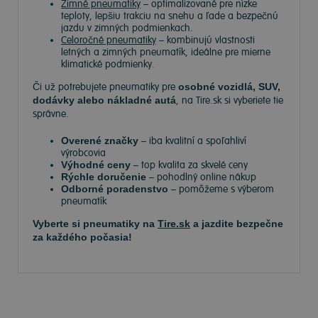
Zimné pneumatiky
– optimalizované pre nízke
teploty, lepšiu trakciu na snehu a ľade a bezpečnú
jazdu v zimných podmienkach.
Celoročné pneumatiky
– kombinujú vlastnosti
letných a zimných pneumatík, ideálne pre mierne
klimatické podmienky.
Či už potrebujete pneumatiky pre
osobné vozidlá, SUV,
dodávky alebo nákladné autá
, na Tire.sk si vyberiete tie
správne.
Overené značky
– iba kvalitní a spoľahliví
výrobcovia
Výhodné ceny
– top kvalita za skvelé ceny
Rýchle doručenie
– pohodlný online nákup
Odborné poradenstvo
– pomôžeme s výberom
pneumatík
Vyberte si pneumatiky na
Tire.sk
a jazdite bezpečne
za každého počasia!