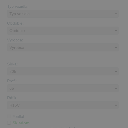
Typ vozidla:
Obdobie:
Výrobca:
Šírka:
Profil:
Ráfik:
Runflat
Skladom