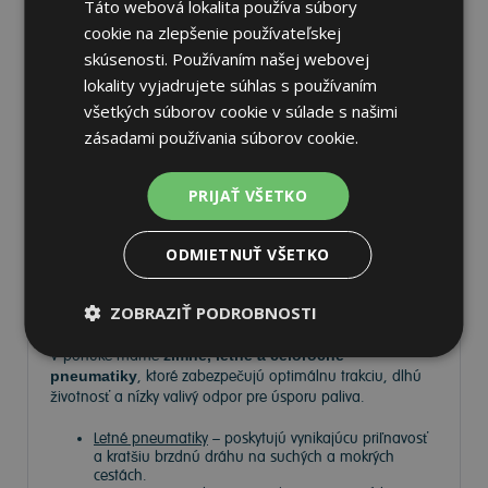
Táto webová lokalita používa súbory
cookie na zlepšenie používateľskej
skúsenosti. Používaním našej webovej
lokality vyjadrujete súhlas s používaním
všetkých súborov cookie v súlade s našimi
Pneumatiky
zásadami používania súborov cookie.
Vyberte si kvalitné
pneumatiky
pre bezpečnú, komfortnú
PRIJAŤ VŠETKO
a úspornú jazdu. Na
Tire.sk
nájdete široký výber
pneumatík pre rôzne typy vozidiel a jazdných podmienok.
ODMIETNUŤ VŠETKO
Ponúkame
prémiové značky
, ako
Continental
,
Barum
,
Matador
,
Semperit
, ako aj ďalších výrobcov:
Goodyear
,
ZOBRAZIŤ PODROBNOSTI
Michelin
,
Pirelli
,
Dunlop
a
Nokian
.
V ponuke máme
zimné, letné a celoročné
pneumatiky
, ktoré zabezpečujú optimálnu trakciu, dlhú
životnosť a nízky valivý odpor pre úsporu paliva.
Letné pneumatiky
– poskytujú vynikajúcu priľnavosť
a kratšiu brzdnú dráhu na suchých a mokrých
cestách.