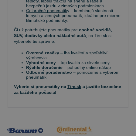
teploty, lepšiu trakciu na snehu a ľade a
bezpečnú jazdu v zimných podmienkach.
Celoročné pneumatiky
– kombinujú vlastnosti
letných a zimných pneumatík, ideálne pre mierne
klimatické podmienky.
Či už potrebujete pneumatiky pre
osobné vozidlá,
SUV, dodávky alebo nákladné autá
, na Tire.sk si
vyberiete tie správne.
Overené značky
– iba kvalitní a spoľahliví
výrobcovia
Výhodné ceny
– top kvalita za skvelé ceny
Rýchle doručenie
– pohodlný online nákup
Odborné poradenstvo
– pomôžeme s výberom
pneumatík
Vyberte si pneumatiky na
Tire.sk
a jazdite bezpečne
za každého počasia!