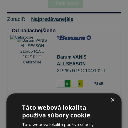
Hľadaj pneu
Zoradiť:
Najpredávanejšie
Od najlacnejšieho
Barum VANIS
ALLSEASON
215/65 R15C 104/102 T
Celoročné
73 dB
A
C
×
Na sklade 20+ ks
-
K odberu na predajni 12.8.2026
Ihneď
k odberu na
1 pobočke
Táto webová lokalita
105,53 €
používa súbory cookie.
Do košíka
ks
Táto webová lokalita používa súbory