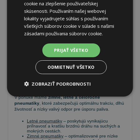
cookie na zlepšenie používateľskej
skúsenosti. Používaním našej webovej
lokality vyjadrujete súhlas s používaním
Pneumatiky
všetkých súborov cookie v súlade s našimi
zásadami používania súborov cookie.
Vyberte si kvalitné
pneumatiky
pre bezpečnú,
komfortnú a úspornú jazdu. Na
Tire.sk
nájdete široký
PRIJAŤ VŠETKO
výber pneumatík pre rôzne typy vozidiel a jazdných
podmienok.
ODMIETNUŤ VŠETKO
Ponúkame
prémiové značky
, ako
Continental
,
Barum
,
Matador
,
Semperit
, ako aj ďalších výrobcov:
ZOBRAZIŤ PODROBNOSTI
Goodyear
,
Michelin
,
Pirelli
,
Dunlop
a
Nokian
.
V ponuke máme
zimné, letné a celoročné
pneumatiky
, ktoré zabezpečujú optimálnu trakciu, dlhú
životnosť a nízky valivý odpor pre úsporu paliva.
Letné pneumatiky
– poskytujú vynikajúcu
priľnavosť a kratšiu brzdnú dráhu na suchých a
mokrých cestách.
Zimné pneumatiky
– optimalizované pre nízke