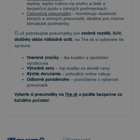
teploty, lepšiu trakciu na snehu a ľade a
bezpečnú jazdu v zimných podmienkach.
Celoročné pneumatiky
– kombinujú vlastnosti
letných a zimných pneumatík, ideálne pre mierne
klimatické podmienky.
Či už potrebujete pneumatiky pre
osobné vozidlá, SUV,
dodávky alebo nákladné autá
, na Tire.sk si vyberiete tie
správne.
Overené značky
– iba kvalitní a spoľahliví
výrobcovia
Výhodné ceny
– top kvalita za skvelé ceny
Rýchle doručenie
– pohodlný online nákup
Odborné poradenstvo
– pomôžeme s výberom
pneumatík
Vyberte si pneumatiky na
Tire.sk
a jazdite bezpečne za
každého počasia!