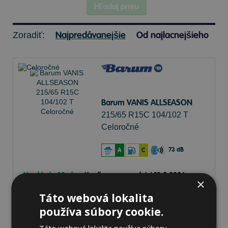
Hľadaj pneu
Najpredávanejšie
Od najlacnejšieho
Zoradiť:
Barum VANIS ALLSEASON
215/65 R15C 104/102 T
Celoročné
73 dB
A
C
Na sklade 20+ ks
-
K odberu na predajni 13.8.2026
×
Ihneď
k odberu na
1 pobočke
Táto webová lokalita
105,53 €
Do košíka
ks
používa súbory cookie.
Táto webová lokalita používa súbory