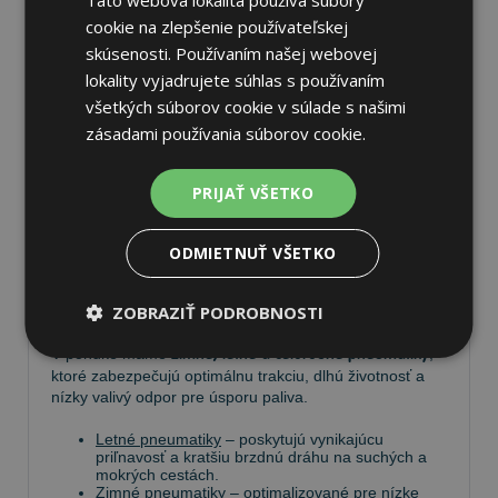
cookie na zlepšenie používateľskej
skúsenosti. Používaním našej webovej
lokality vyjadrujete súhlas s používaním
Pneumatiky
všetkých súborov cookie v súlade s našimi
zásadami používania súborov cookie.
Vyberte si kvalitné
pneumatiky
pre bezpečnú, komfortnú
a úspornú jazdu. Na
Tire.sk
nájdete široký výber
PRIJAŤ VŠETKO
pneumatík pre rôzne typy vozidiel a jazdných
podmienok.
ODMIETNUŤ VŠETKO
Ponúkame
prémiové značky
, ako
Continental
,
Barum
,
Matador
,
Semperit
, ako aj ďalších výrobcov:
Goodyear
,
Michelin
,
Pirelli
,
Dunlop
a
Nokian
.
ZOBRAZIŤ PODROBNOSTI
V ponuke máme
zimné, letné a celoročné pneumatiky
,
ktoré zabezpečujú optimálnu trakciu, dlhú životnosť a
nízky valivý odpor pre úsporu paliva.
Letné pneumatiky
– poskytujú vynikajúcu
priľnavosť a kratšiu brzdnú dráhu na suchých a
mokrých cestách.
Zimné pneumatiky
– optimalizované pre nízke