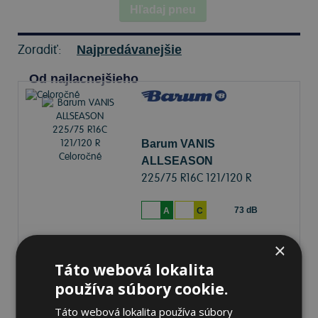
Hľadaj pneu
Zoradiť:
Najpredávanejšie
Od najlacnejšieho
Barum VANIS
ALLSEASON
225/75 R16C 121/120 R
Celoročné
73 dB
A
C
×
Na sklade 20+ ks
-
K odberu na predajni 12.8.2026
Ihneď
k odberu na
2 pobočkách
Táto webová lokalita
146,12 €
používa súbory cookie.
Do košíka
ks
Táto webová lokalita používa súbory