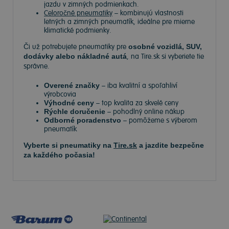
jazdu v zimných podmienkach.
Celoročné pneumatiky
– kombinujú vlastnosti
letných a zimných pneumatík, ideálne pre mierne
klimatické podmienky.
Či už potrebujete pneumatiky pre
osobné vozidlá, SUV,
dodávky alebo nákladné autá
, na Tire.sk si vyberiete tie
správne.
Overené značky
– iba kvalitní a spoľahliví
výrobcovia
Výhodné ceny
– top kvalita za skvelé ceny
Rýchle doručenie
– pohodlný online nákup
Odborné poradenstvo
– pomôžeme s výberom
pneumatík
Vyberte si pneumatiky na
Tire.sk
a jazdite bezpečne
za každého počasia!