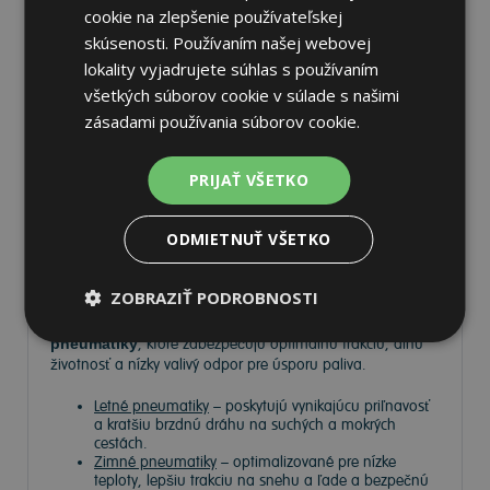
cookie na zlepšenie používateľskej
skúsenosti. Používaním našej webovej
lokality vyjadrujete súhlas s používaním
Pneumatiky
všetkých súborov cookie v súlade s našimi
zásadami používania súborov cookie.
Vyberte si kvalitné
pneumatiky
pre bezpečnú, komfortnú
a úspornú jazdu. Na
Tire.sk
nájdete široký výber
PRIJAŤ VŠETKO
pneumatík pre rôzne typy vozidiel a jazdných podmienok.
ODMIETNUŤ VŠETKO
Ponúkame
prémiové značky
, ako
Continental
,
Barum
,
Matador
,
Semperit
, ako aj ďalších výrobcov:
Goodyear
,
Michelin
,
Pirelli
,
Dunlop
a
Nokian
.
ZOBRAZIŤ PODROBNOSTI
V ponuke máme
zimné, letné a celoročné
pneumatiky
, ktoré zabezpečujú optimálnu trakciu, dlhú
životnosť a nízky valivý odpor pre úsporu paliva.
Letné pneumatiky
– poskytujú vynikajúcu priľnavosť
a kratšiu brzdnú dráhu na suchých a mokrých
cestách.
Zimné pneumatiky
– optimalizované pre nízke
teploty, lepšiu trakciu na snehu a ľade a bezpečnú